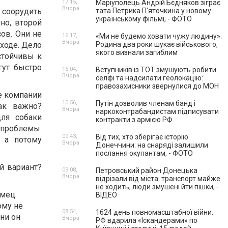
17:15,
Маріуполець Андрій Бєдняков зіграє
Вчора
 соорудить
тата Петрика П’яточкина у новому
українському фільмі, - ФОТО
чно, второй
ов. Они не
16:17,
«Ми не будемо ховати чужу людину».
Вчора
ходе. Дело
Родина два роки шукає військового,
якого визнали загиблим
стойчивы к
гут быстро
15:04,
Вступників із ТОТ змушують робити
Вчора
селфі та надсилати геолокацію:
правозахисники звернулися до МОН
е компании
10:56,
Путін дозволив членам банд і
ак важно?
Вчора
наркоконтрабандистам підписувати
ля собаки
контракти з армією РФ
 проблемы.
09:43,
Від тих, хто зберігає історію
 а потому
Вчора
Донеччини: на снаряді залишили
послання окупантам, - ФОТО
й вариант?
09:08,
Петровський район Донецька
Вчора
відрізали від міста: транспорт майже
не ходить, люди змушені йти пішки, -
омец
ВІДЕО
ому не
08:54,
1624 день повномасштабної війни.
ни он
Вчора
РФ вдарила «Іскандерами» по