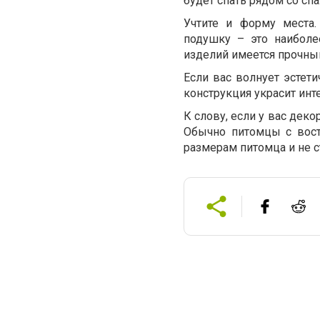
будет спать рядом со сп
Учтите и форму места.
подушку – это наиболе
изделий имеется прочный
Если вас волнует эстети
конструкция украсит инт
К слову, если у вас дек
Обычно питомцы с вост
размерам питомца и не с