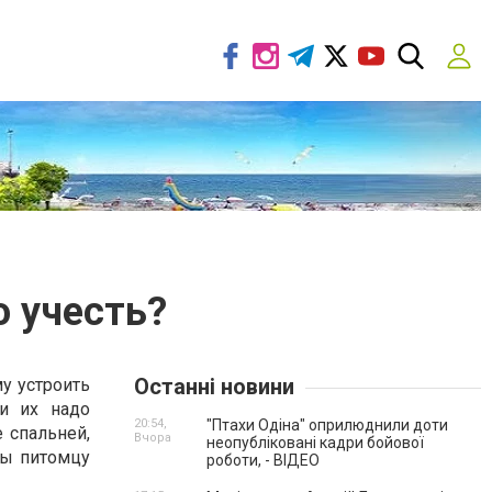
о учесть?
Останні новини
у устроить
и их надо
20:54,
"Птахи Одіна" оприлюднили доти
 спальней,
Вчора
неопубліковані кадри бойової
бы питомцу
роботи, - ВІДЕО