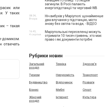
Київщині і столиці. 15 людей
загинули. В Росії палають
трасик или
енергопідстанції та черговий WB
и. У таких
08:34,
Ніч вибухів у Маріуполі: щонайменше
Вчора
два влучання у підстанцію, місто
знову без світла та води, - ВІДЕО
чик – такая
16:45,
Маріупольські переселенці можуть
4 серпня
отримати 10 тисяч гривень: хто має
ни-домиком.
право і які документи потрібні
н отвечать
Рубрики новин
Загальний
Техніка
Здоров'я
розділ
Туризм
Нерухомість
Транспорт
Будівництво
Відпочинок
Розваги
Бізнес
Меблі
Спорт
Жіночий
Інтернет
Культура
розділ