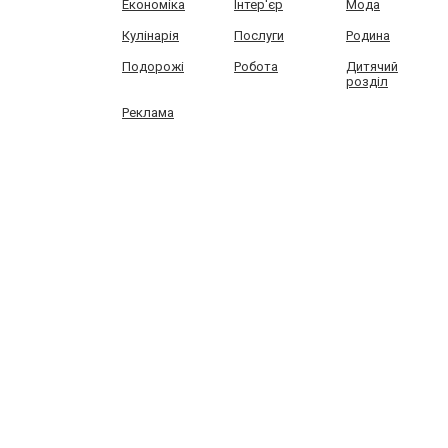
Економіка
Інтер'єр
Мода
Кулінарія
Послуги
Родина
Подорожі
Робота
Дитячий
розділ
Реклама