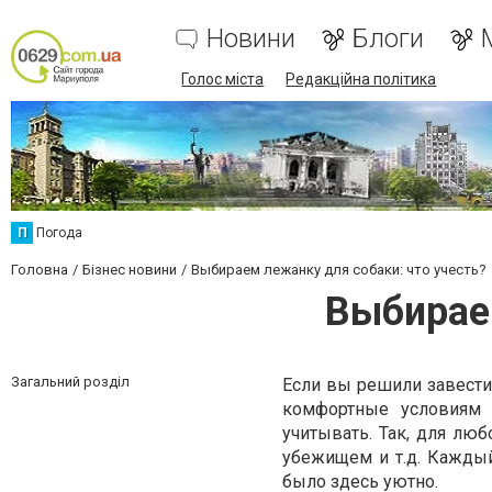
Новини
Блоги
Голос міста
Редакційна політика
П
Погода
Головна
Бізнес новини
Выбираем лежанку для собаки: что учесть?
Выбираем
Загальний розділ
Если вы решили завести
комфортные условиям 
учитывать. Так, для люб
убежищем и т.д. Каждый
было здесь уютно.