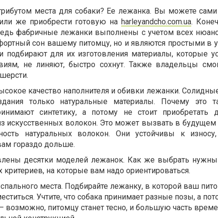
трибутом места для собаки? Ее лежанка. Вы можете сами
или же приобрести готовую на
harleyandcho.com.ua
. Коне
ведь фабричные лежанки выполнены с учетом всех нюанс
фортный сон вашему питомцу, но и являются простыми в у
ли подбирают для их изготовления материалы, которые у
виям, не линяют, быстро сохнут. Также владельцы смо
 шерсти.
ысокое качество наполнителя и обивки лежанки. Солидны
здания только натуральные материалы. Почему это т
инимают синтетику, а потому не стоит приобретать д
з искусственных волокон. Это может вызвать в будущем
ность натуральных волокон. Они устойчивы к износу,
вам гораздо дольше.
авлены десятки моделей лежанок. Как же выбрать нужны
 критериев, на которые вам надо ориентироваться.
 спального места. Подбирайте лежанку, в которой ваш пит
ститься. Учтите, что собака принимает разные позы, а пот
– возможно, питомцу станет тесно, и большую часть време