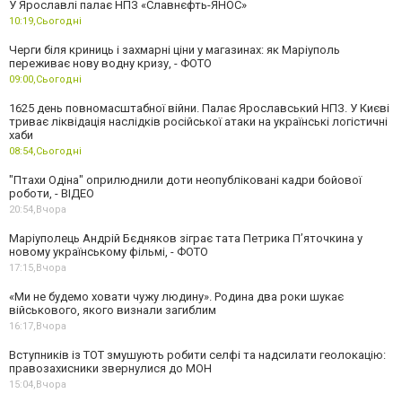
У Ярославлі палає НПЗ «Славнєфть-ЯНОС»
10:19,
Сьогодні
Черги біля криниць і захмарні ціни у магазинах: як Маріуполь
переживає нову водну кризу, - ФОТО
09:00,
Сьогодні
1625 день повномасштабної війни. Палає Ярославський НПЗ. У Києві
триває ліквідація наслідків російської атаки на українські логістичні
хаби
08:54,
Сьогодні
"Птахи Одіна" оприлюднили доти неопубліковані кадри бойової
роботи, - ВІДЕО
20:54,
Вчора
Маріуполець Андрій Бєдняков зіграє тата Петрика П’яточкина у
новому українському фільмі, - ФОТО
17:15,
Вчора
«Ми не будемо ховати чужу людину». Родина два роки шукає
військового, якого визнали загиблим
16:17,
Вчора
Вступників із ТОТ змушують робити селфі та надсилати геолокацію:
правозахисники звернулися до МОН
15:04,
Вчора