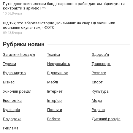
Путін дозволив членам банд і наркоконтрабандистам підписувати
контракти з армією РФ
10:56,
Вчора
Від тих, хто зберігає історію Донеччини: на снаряді залишили
послання окупантам, - ФОТО
09:43,
Вчора
Рубрики новин
Загальний розділ
Техніка
Здоров'я
Туризм
Нерухомість
Транспорт
Будівництво
Відпочинок
Розваги
Бізнес
Меблі
Спорт
Жіночий розділ
Інтернет
Культура
Економіка
Інтер'єр
Мода
Кулінарія
Послуги
Родина
Подорожі
Робота
Дитячий розділ
Реклама