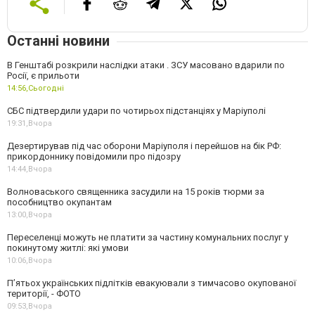
Останні новини
В Генштабі розкрили наслідки атаки . ЗСУ масовано вдарили по
Росії, є прильоти
14:56,
Сьогодні
СБС підтвердили удари по чотирьох підстанціях у Маріуполі
19:31,
Вчора
Дезертирував під час оборони Маріуполя і перейшов на бік РФ:
прикордоннику повідомили про підозру
14:44,
Вчора
Волноваського священника засудили на 15 років тюрми за
пособництво окупантам
13:00,
Вчора
Переселенці можуть не платити за частину комунальних послуг у
покинутому житлі: які умови
10:06,
Вчора
П’ятьох українських підлітків евакуювали з тимчасово окупованої
території, - ФОТО
09:53,
Вчора