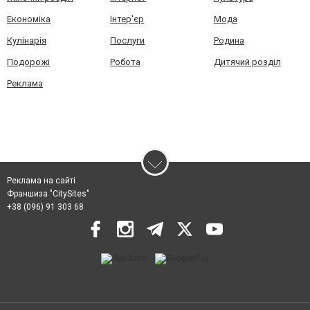
Економіка
Інтер'єр
Мода
Кулінарія
Послуги
Родина
Подорожі
Робота
Дитячий розділ
Реклама
Реклама на сайті
Франшиза "CitySites"
+38 (096) 91 303 68