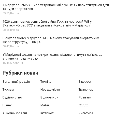
У маріупольських школах триває набір учнів: як навчатимуться діти
та куди звертатися
09:35,
Вчора
1626 день повномасштабної війни. Горить черговий WB у
Єкатеринбурзі. ЗСУ атакували військові цілі у Маріуполі
08:55,
Вчора
В окупованому Маріуполі БПЛА знову атакували енергетичну
інфраструктуру, — ВІДЕО
08:47,
Вчора
У Маріуполі щодня на чотири години відключатимуть світло: це
вплине на подачу води
16:45,
6 серпня
Рубрики новин
Загальний розділ
Техніка
Здоров'я
Туризм
Нерухомість
Транспорт
Будівництво
Відпочинок
Розваги
Бізнес
Меблі
Спорт
Жіночий розділ
Інтернет
Культура