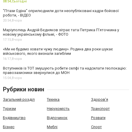
08:54,
Сьогодні
"Птахи Одіна" оприлюднили доти неопубліковані кадри бойової
роботи, - ВІДЕО
20:54,
Вчора
Маріуполець Андрій Бєдняков зіграє тата Петрика П’яточкина у
новому українському фільмі, - ФОТО
17:15,
Вчора
«Ми не будемо ховати чужу людину». Родина два роки шукає
військового, якого визнали загиблим
16:17,
Вчора
Вступників із ТОТ змушують робити селфі та надсилати геолокацію:
правозахисники звернулися до МОН
15:04,
Вчора
Рубрики новин
Загальний розділ
Техніка
Здоров'я
Туризм
Нерухомість
Транспорт
Будівництво
Відпочинок
Розваги
Бізнес
Меблі
Спорт