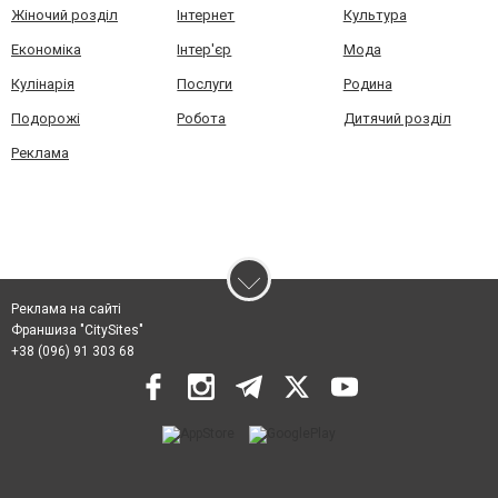
Жіночий розділ
Інтернет
Культура
Економіка
Інтер'єр
Мода
Кулінарія
Послуги
Родина
Подорожі
Робота
Дитячий розділ
Реклама
Реклама на сайті
Франшиза "CitySites"
+38 (096) 91 303 68