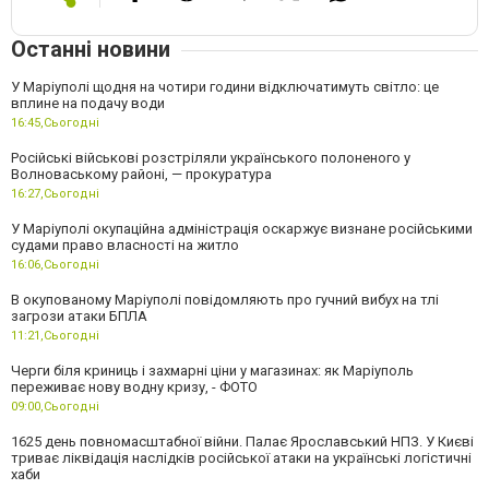
Останні новини
У Маріуполі щодня на чотири години відключатимуть світло: це
вплине на подачу води
16:45,
Сьогодні
Російські військові розстріляли українського полоненого у
Волноваському районі, — прокуратура
16:27,
Сьогодні
У Маріуполі окупаційна адміністрація оскаржує визнане російськими
судами право власності на житло
16:06,
Сьогодні
В окупованому Маріуполі повідомляють про гучний вибух на тлі
загрози атаки БПЛА
11:21,
Сьогодні
Черги біля криниць і захмарні ціни у магазинах: як Маріуполь
переживає нову водну кризу, - ФОТО
09:00,
Сьогодні
1625 день повномасштабної війни. Палає Ярославський НПЗ. У Києві
триває ліквідація наслідків російської атаки на українські логістичні
хаби