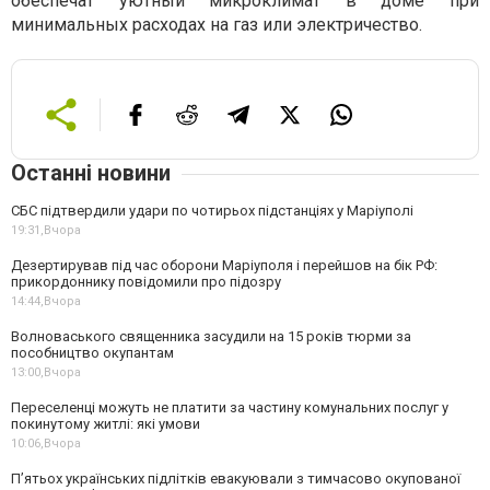
обеспечат уютный микроклимат в доме при
минимальных расходах на газ или электричество.
Останні новини
СБС підтвердили удари по чотирьох підстанціях у Маріуполі
19:31,
Вчора
Дезертирував під час оборони Маріуполя і перейшов на бік РФ:
прикордоннику повідомили про підозру
14:44,
Вчора
Волноваського священника засудили на 15 років тюрми за
пособництво окупантам
13:00,
Вчора
Переселенці можуть не платити за частину комунальних послуг у
покинутому житлі: які умови
10:06,
Вчора
П’ятьох українських підлітків евакуювали з тимчасово окупованої