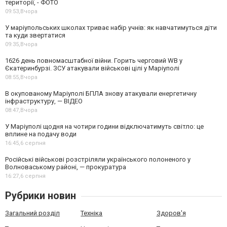
території, - ФОТО
09:53,
Вчора
У маріупольських школах триває набір учнів: як навчатимуться діти
та куди звертатися
09:35,
Вчора
1626 день повномасштабної війни. Горить черговий WB у
Єкатеринбурзі. ЗСУ атакували військові цілі у Маріуполі
08:55,
Вчора
В окупованому Маріуполі БПЛА знову атакували енергетичну
інфраструктуру, — ВІДЕО
08:47,
Вчора
У Маріуполі щодня на чотири години відключатимуть світло: це
вплине на подачу води
16:45,
6 серпня
Російські військові розстріляли українського полоненого у
Волноваському районі, — прокуратура
16:27,
6 серпня
Рубрики новин
Загальний розділ
Техніка
Здоров'я