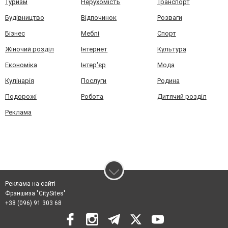
Туризм
Нерухомість
Транспорт
Будівництво
Відпочинок
Розваги
Бізнес
Меблі
Спорт
Жіночий розділ
Інтернет
Культура
Економіка
Інтер'єр
Мода
Кулінарія
Послуги
Родина
Подорожі
Робота
Дитячий розділ
Реклама
Реклама на сайті
Франшиза "CitySites"
+38 (096) 91 303 68