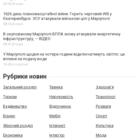
09:35,
Вчора
1626 день повномасштабної війни. Горить черговий WB у
Єкатеринбурзі. ЗСУ атакували військові цілі у Маріуполі
08:55,
Вчора
В окупованому Маріуполі БПЛА знову атакували енергетичну
інфраструктуру, — ВІДЕО
08:47,
Вчора
У Маріуполі щодня на чотири години відключатимуть світло: це
вплине на подачу води
16:45,
6 серпня
Рубрики новин
Загальний розділ
Техніка
Здоров'я
Туризм
Нерухомість
Транспорт
Будівництво
Відпочинок
Розваги
Бізнес
Меблі
Спорт
Жіночий розділ
Інтернет
Культура
Економіка
Інтер'єр
Мода