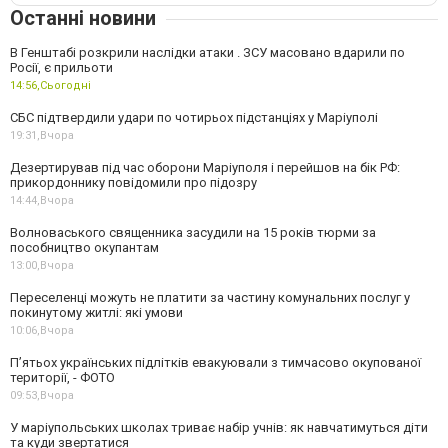
Останні новини
В Генштабі розкрили наслідки атаки . ЗСУ масовано вдарили по
Росії, є прильоти
14:56,
Сьогодні
СБС підтвердили удари по чотирьох підстанціях у Маріуполі
19:31,
Вчора
Дезертирував під час оборони Маріуполя і перейшов на бік РФ:
прикордоннику повідомили про підозру
14:44,
Вчора
Волноваського священника засудили на 15 років тюрми за
пособництво окупантам
13:00,
Вчора
Переселенці можуть не платити за частину комунальних послуг у
покинутому житлі: які умови
10:06,
Вчора
П’ятьох українських підлітків евакуювали з тимчасово окупованої
території, - ФОТО
09:53,
Вчора
У маріупольських школах триває набір учнів: як навчатимуться діти
та куди звертатися