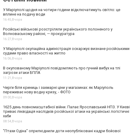
У Маріуполі щодня на чотири години відключатимуть світло: це
вплине на подачу води
16:45,
Вчора
Російські військові розстріляли українського полоненого у
Волноваському районі, — прокуратура
16:27,
Вчора
У Маріуполі окупаційна адміністрація оскаржує визнане російськими
судами право власності на житло
16:06,
Вчора
В окупованому Маріуполі повідомляють про гучний вибух на тлі
загрози атаки БПЛА
11:21,
Вчора
Черги біля криниць і захмарні ціни у магазинах: як Маріуполь
переживає нову водну кризу, - ФОТО
09:00,
Вчора
1625 день повномасштабної війни. Палає Ярославський НПЗ. У Києві
триває ліквідація наслідків російської атаки на українські логістичні
хаби
08:54,
Вчора
"Птахи Одіна" оприлюднили доти неопубліковані кадри бойової