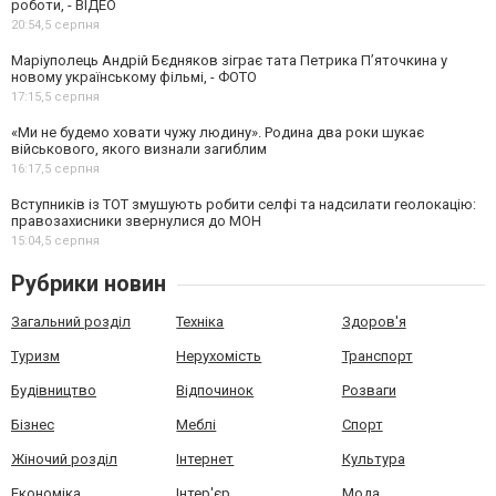
роботи, - ВІДЕО
20:54,
5 серпня
Маріуполець Андрій Бєдняков зіграє тата Петрика П’яточкина у
новому українському фільмі, - ФОТО
17:15,
5 серпня
«Ми не будемо ховати чужу людину». Родина два роки шукає
військового, якого визнали загиблим
16:17,
5 серпня
Вступників із ТОТ змушують робити селфі та надсилати геолокацію:
правозахисники звернулися до МОН
15:04,
5 серпня
Рубрики новин
Загальний розділ
Техніка
Здоров'я
Туризм
Нерухомість
Транспорт
Будівництво
Відпочинок
Розваги
Бізнес
Меблі
Спорт
Жіночий розділ
Інтернет
Культура
Економіка
Інтер'єр
Мода