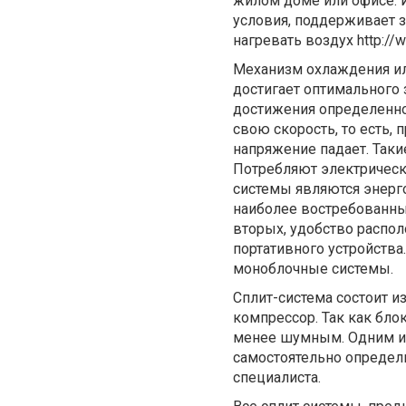
жилом доме или офисе. 
условия, поддерживает з
нагревать воздух http://w
Механизм охлаждения ил
достигает оптимального 
достижения определенно
свою скорость, то есть,
напряжение падает. Так
Потребляют электрическо
системы являются энерг
наиболее востребованным
вторых, удобство распол
портативного устройства
моноблочные системы.
Сплит-система состоит и
компрессор. Так как бло
менее шумным. Одним из 
самостоятельно определи
специалиста.