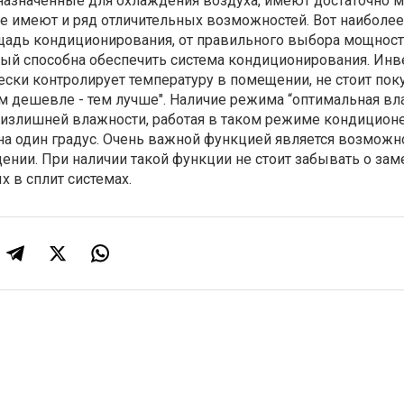
дназначенные для охлаждения воздуха, имеют достаточно 
же имеют и ряд отличительных возможностей. Вот наиболе
ощадь кондиционирования, от правильного выбора мощност
рый способна обеспечить система кондиционирования. Инв
ески контролирует температуру в помещении, не стоит пок
ем дешевле - тем лучше". Наличие режима “оптимальная вл
т излишней влажности, работая в таком режиме кондицион
на один градус. Очень важной функцией является возможн
ении. При наличии такой функции не стоит забывать о зам
 в сплит системах.