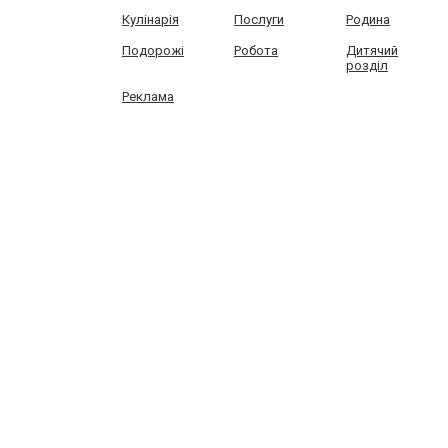
Кулінарія
Послуги
Родина
Подорожі
Робота
Дитячий
розділ
Реклама