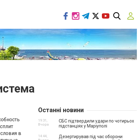
истема
Останні новини
собность
19:31,
СБС підтвердили удари по чотирьох
Вчора
 сплит
підстанціях у Маріуполі
условия в
14:44,
Дезертирував під час оборони