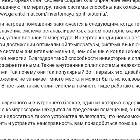
Инверторная сплит система создает благоприятные темпер
аданную температуру, такие системы способны как охлажда
ww.garantklimat.com/invertornaya-split-sistema/.
и нагрева помещения заключается в следующим: когда т
значения, система останавливается, а затем повторно вклю
й, установленной температуре. Инвертор кондиционер рег
 при достижении оптимальной температуры, система выключ
ие системы значительно меньше, чем обычные кондиционе
й энергии. Благодаря такой способности инверторные спл
оэффективными. Такие внутренние сплит системы являют
и. Так почему они так популярны? Во - первых это, дизайн
ожения: не занимает много места, и может быть использов
. В-третьих, такие сплит системы намного тише работают, ч
з наружного и внутреннего блоков, один из которых содер
к с компрессором находится за пределами помещения, он я
недостатков такого устройства является то, что невозмо
ть и устранить неисправность, вам понадобиться помощь