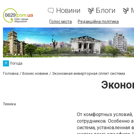
Новини
Блоги
Голос міста
Редакційна політика
П
Погода
Головна
Бізнес новини
Экономная инверторная сплит система
Эконо
Техніка
От комфортных условий, 
сотрудников. Особенно а
система, установленная