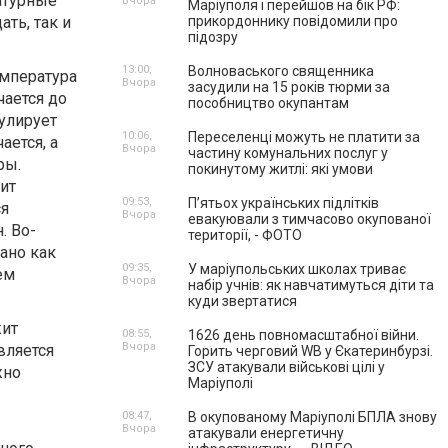
атурные
Вчора
Маріуполя і перейшов на бік РФ:
ть, так и
прикордоннику повідомили про
підозру
13:00,
Волноваського священника
емпература
Вчора
засудили на 15 років тюрми за
чается до
пособництво окупантам
улирует
10:06,
Переселенці можуть не платити за
ается, а
Вчора
частину комунальних послуг у
ры.
покинутому житлі: які умови
ит
09:53,
П’ятьох українських підлітків
ся
Вчора
евакуювали з тимчасово окупованої
. Во-
території, - ФОТО
ано как
09:35,
У маріупольських школах триває
ем
Вчора
набір учнів: як навчатимуться діти та
куди звертатися
жит
08:55,
1626 день повномасштабної війни.
Вчора
вляется
Горить черговий WB у Єкатеринбурзі.
ЗСУ атакували військові цілі у
жно
Маріуполі
08:47,
В окупованому Маріуполі БПЛА знову
Вчора
атакували енергетичну