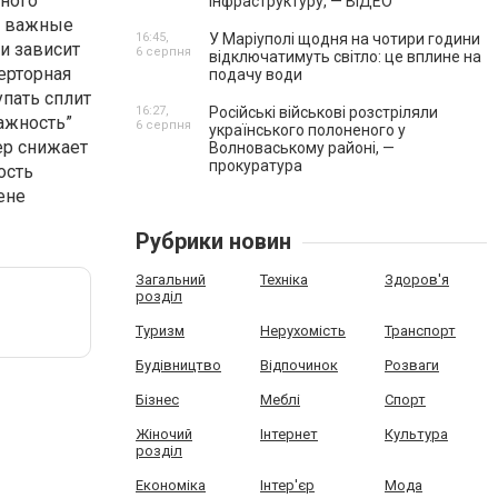
много
інфраструктуру, — ВІДЕО
е важные
16:45,
У Маріуполі щодня на чотири години
и зависит
6 серпня
відключатимуть світло: це вплине на
ерторная
подачу води
упать сплит
16:27,
Російські військові розстріляли
ажность”
6 серпня
українського полоненого у
ер снижает
Волноваському районі, —
прокуратура
ость
ене
Рубрики новин
Загальний
Техніка
Здоров'я
розділ
Туризм
Нерухомість
Транспорт
Будівництво
Відпочинок
Розваги
Бізнес
Меблі
Спорт
Жіночий
Інтернет
Культура
розділ
Економіка
Інтер'єр
Мода