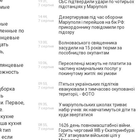
ке
19:31,
СБС підтвердили удари по чотирьох
7 серпня
амые
підстанціях у Маріуполі
14:44,
Дезертирував під час оборони
7 серпня
Маріуполя і перейшов на бік РФ:
рые
прикордоннику повідомили про
вленные по
підозру
лянцевые
13:00,
Волноваського священника
дать
7 серпня
засудили на 15 років тюрми за
ь,
пособництво окупантам
10:06,
Переселенці можуть не платити за
глянцевые
7 серпня
частину комунальних послуг у
ожность
покинутому житлі: які умови
09:53,
П’ятьох українських підлітків
7 серпня
дборка
евакуювали з тимчасово окупованої
території, - ФОТО
сь
и. Первое,
09:35,
У маріупольських школах триває
7 серпня
е.
набір учнів: як навчатимуться діти та
куди звертатися
 кухне
аша кухня
08:55,
1626 день повномасштабної війни.
7 серпня
й тип
Горить черговий WB у Єкатеринбурзі.
ЗСУ атакували військові цілі у
, если