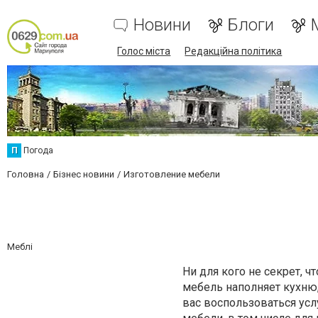
Новини
Блоги
Голос міста
Редакційна політика
П
Погода
Головна
Бізнес новини
Изготовление мебели
Меблі
Ни для кого не секрет, ч
мебель наполняет кухню,
вас воспользоваться ус