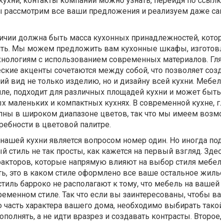
 кухни, контакты компании можно узнать, перейдя по ссыл
ы рассмотрим все ваши предложения и реализуем даже с
личии должна быть масса кухонных принадлежностей, кото
нить. Мы можем предложить вам кухонные шкафы, изгото
нологиям с использованием современных материалов. Г
ские акценты сочетаются между собой, что позволяет соз
 вид не только изделию, но и дизайну всей кухни. Мебел
иле, подходит для различных площадей кухни и может быть
х маленьких и компактных кухнях. В современной кухне, 
ны в широком диапазоне цветов, так что мы имеем возм
ребности в цветовой палитре.
ь нашей кухни является вопросом номер один. Но иногда по
 стиль не так просты, как кажется на первый взгляд. Зде
акторов, которые напрямую влияют на выбор стиля мебел
ь, это в каком стиле оформлено все ваше остальное жиль
стиль барроко не располагают к тому, что мебель на вашей
ременном стиле. Так что если вы заинтересованы, чтобы в
 часть характера вашего дома, необходимо выбирать тако
полнять, а не идти вразрез и создавать контрасты. Второе