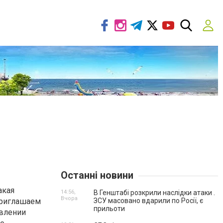
Останні новини
акая
14:56,
В Генштабі розкрили наслідки атаки .
Вчора
 Приглашаем
ЗСУ масовано вдарили по Росії, є
прильоти
овлении