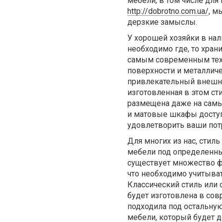
мебели, в том числе для
http://dobrotno.com.ua/
, м
дерзкие замыслы.
У хорошей хозяйки в на
необходимо где, то хра
самым современным тех
поверхности и металличе
привлекательный внешний
изготовленная в этом ст
размещена даже на самы
и матовые шкафы доступ
удовлетворить ваши пот
Для многих из нас, стил
мебели под определенный
существует множество ф
что необходимо учитыват
Классический стиль или 
будет изготовлена в сов
подходила под остальную
мебели, который будет до