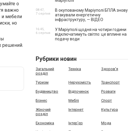
Маріуполі
умайте о
отя важно
08:47,
В окупованому Маріуполі БПЛА знову
7 серпня
атакували енергетичну
й и мебели
інфраструктуру, — ВІДЕО
ски, но
16:45,
У Маріуполі щодня на чотири години
6 серпня
відключатимуть світло: це вплине на
мы
подачу води
х решений.
Рубрики новин
Загальний
Техніка
Здоров'я
розділ
Туризм
Нерухомість
Транспорт
Будівництво
Відпочинок
Розваги
Бізнес
Меблі
Спорт
Жіночий
Інтернет
Культура
розділ
Економіка
Інтер'єр
Мода