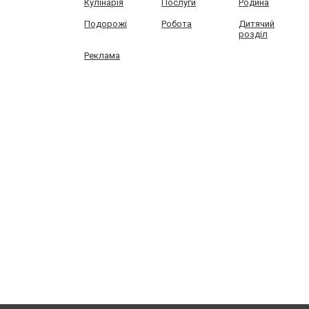
Кулінарія
Послуги
Родина
Подорожі
Робота
Дитячий
розділ
Реклама