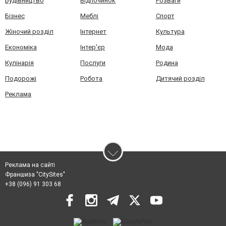
Будівництво
Відпочинок
Розваги
Бізнес
Меблі
Спорт
Жіночий розділ
Інтернет
Культура
Економіка
Інтер'єр
Мода
Кулінарія
Послуги
Родина
Подорожі
Робота
Дитячий розділ
Реклама
Реклама на сайті
Франшиза "CitySites"
+38 (096) 91 303 68