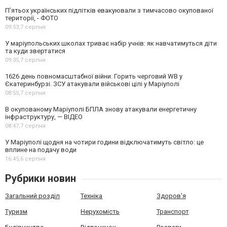
П’ятьох українських підлітків евакуювали з тимчасово окупованої
території, - ФОТО
09:53,
7 серпня
У маріупольських школах триває набір учнів: як навчатимуться діти
та куди звертатися
09:35,
7 серпня
1626 день повномасштабної війни. Горить черговий WB у
Єкатеринбурзі. ЗСУ атакували військові цілі у Маріуполі
08:55,
7 серпня
В окупованому Маріуполі БПЛА знову атакували енергетичну
інфраструктуру, — ВІДЕО
08:47,
7 серпня
У Маріуполі щодня на чотири години відключатимуть світло: це
вплине на подачу води
16:45,
6 серпня
Рубрики новин
Загальний розділ
Техніка
Здоров'я
Туризм
Нерухомість
Транспорт