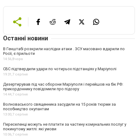
Останні новини
В Генштабі розкрили наслідки атаки . ЗСУ масовано вдарили по
Росії, є прильоти
14:56,
Вчора
СБС підтвердили удари по чотирьох підстанціях у Маріуполі
19:31,
7 серпня
Дезертирував під час оборони Маріуполя і перейшов на бік РФ:
прикордоннику повідомили про підозру
14:44,
7 серпня
Волноваського священника засудили на 15 років тюрми за
пособництво окупантам
13:00,
7 серпня
Переселенці можуть не платити за частину комунальних послуг у
покинутому житлі: які умови
10:06,
7 серпня