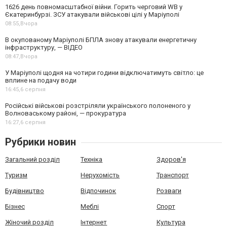
1626 день повномасштабної війни. Горить черговий WB у
Єкатеринбурзі. ЗСУ атакували військові цілі у Маріуполі
08:55,
Вчора
В окупованому Маріуполі БПЛА знову атакували енергетичну
інфраструктуру, — ВІДЕО
08:47,
Вчора
У Маріуполі щодня на чотири години відключатимуть світло: це
вплине на подачу води
16:45,
6 серпня
Російські військові розстріляли українського полоненого у
Волноваському районі, — прокуратура
16:27,
6 серпня
Рубрики новин
Загальний розділ
Техніка
Здоров'я
Туризм
Нерухомість
Транспорт
Будівництво
Відпочинок
Розваги
Бізнес
Меблі
Спорт
Жіночий розділ
Інтернет
Культура