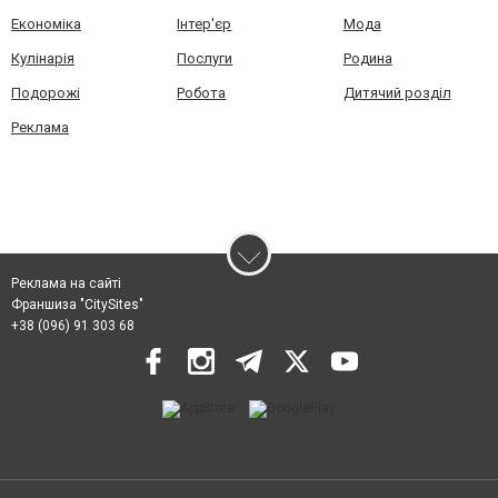
Економіка
Інтер'єр
Мода
Кулінарія
Послуги
Родина
Подорожі
Робота
Дитячий розділ
Реклама
Реклама на сайті
Франшиза "CitySites"
+38 (096) 91 303 68