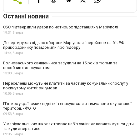
Останні новини
СБС підтвердили удари по чотирьох підстанціях у Маріуполі
19:31,
Вчора
Дезертирував під час оборони Маріуполя і перейшов на бік РФ:
прикордоннику повідомили про підозру
14:44,
Вчора
Волноваського священника засудили на 15 років тюрми за
пособництво окупантам
13:00,
Вчора
Переселенці можуть не платити за частину комунальних послуг у
покинутому житлі: які умови
10:06,
Вчора
П’ятьох українських підлітків евакуювали з тимчасово окупованої
території, - ФОТО
09:53,
Вчора
У маріупольських школах триває набір учнів: як навчатимуться діти
та куди звертатися
09:35,
Вчора