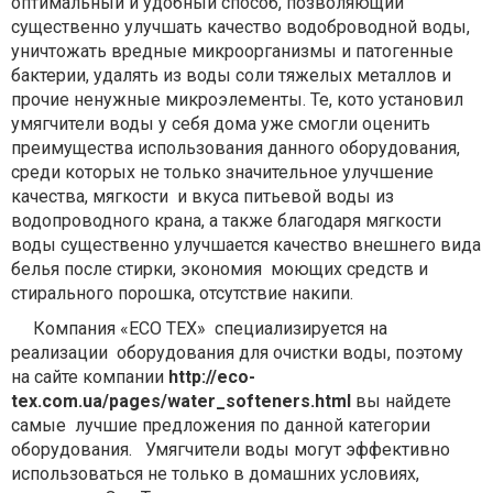
оптимальный и удобный способ, позволяющий
существенно улучшать качество водоброводной воды,
уничтожать вредные микроорганизмы и патогенные
бактерии, удалять из воды соли тяжелых металлов и
прочие ненужные микроэлементы. Те, кото установил
умягчители воды у себя дома уже смогли оценить
преимущества использования данного оборудования,
среди которых не только значительное улучшение
качества, мягкости и вкуса питьевой воды из
водопроводного крана, а также благодаря мягкости
воды существенно улучшается качество внешнего вида
белья после стирки, экономия моющих средств и
стирального порошка, отсутствие накипи.
Компания «ECO TEX» специализируется на
реализации оборудования для очистки воды, поэтому
на сайте компании
http://eco-
tex.com.ua/pages/water_softeners.html
вы найдете
самые лучшие предложения по данной категории
оборудования. Умягчители воды могут эффективно
использоваться не только в домашних условиях,