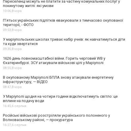
Переселенці можуть не платити за частину комунальних послуг у
покинутому житлі: які умови
10:06,
Вчора
П’ятьох українських підлітків евакуювали з тимчасово окупованої
території, - ФОТО
09:53,
Вчора
У маріупольських школах триває набір учнів: як навчатимуться діти
та куди звертатися
09:35,
Вчора
1626 день повномасштабної війни. Горить черговий WB у
Єкатеринбурзі. ЗСУ атакували військові цілі у Маріуполі
08:55,
Вчора
В окупованому Маріуполі БПЛА знову атакували енергетичну
інфраструктуру, — ВІДЕО
08:47,
Вчора
У Маріуполі щодня на чотири години відключатимуть світло: це
вплине на подачу води
16:45,
6 серпня
Російські військові розстріляли українського полоненого у
Волноваському районі, — прокуратура
16:27,
6 серпня