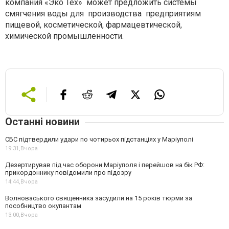
компания «Эко Тех» может предложить системы
смягчения воды для производства предприятиям
пищевой, косметической, фармацевтической,
химической промышленности.
Останні новини
СБС підтвердили удари по чотирьох підстанціях у Маріуполі
19:31,
Вчора
Дезертирував під час оборони Маріуполя і перейшов на бік РФ:
прикордоннику повідомили про підозру
14:44,
Вчора
Волноваського священника засудили на 15 років тюрми за
пособництво окупантам
13:00,
Вчора