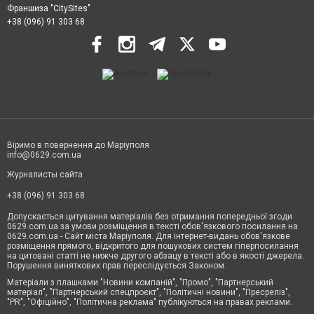
Франшиза "CitySites"
+38 (096) 91 303 68
Віримо в повернення до Маріуполя
info@0629.com.ua
Журналисты сайта
+38 (096) 91 303 68
Допускається цитування матеріалів без отримання попередньої згоди
0629.com.ua за умови розміщення в тексті обов'язкового посилання на
0629.com.ua - Сайт міста Маріуполя. Для інтернет-видань обов'язкове
розміщення прямого, відкритого для пошукових систем гіперпосилання
на цитовані статті не нижче другого абзацу в тексті або в якості джерела.
Порушення виняткових прав переслідується Законом.
Матеріали з плашками "Новини компаній", "Промо", "Партнерський
матеріал", "Партнерський спецпроєкт", "Політичні новини", "Пресреліз",
"PR", "Офіційно", "Політична реклама" публікуються на правах реклами.