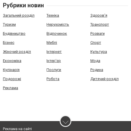
Рубрики новин
Загальний розділ
Техніка
Здоров'я
Туризм
Нерухомість
Транспорт
Будівництво
Відпочинок
Розваги
Бізнес
Меблі
Спорт
Жіночий розділ
Інтернет
Культура
Економіка
Інтер'єр
Мода
Кулінарія
Послуги
Родина
Подорожі
Робота
Дитячий розділ
Реклама
Реклама на сайті