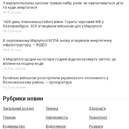
У маріупольських школах триває набір учнів: як навчатимуться діти
та куди звертатися
09:35,
Вчора
1626 день повномасштабної війни. Горить черговий WB у
Єкатеринбурзі. ЗСУ атакували військові цілі у Маріуполі
08:55,
Вчора
В окупованому Маріуполі БПЛА знову атакували енергетичну
інфраструктуру, — ВІДЕО
08:47,
Вчора
У Маріуполі щодня на чотири години відключатимуть світло: це
вплине на подачу води
16:45,
6 серпня
Російські військові розстріляли українського полоненого у
Волноваському районі, — прокуратура
16:27,
6 серпня
Рубрики новин
Загальний розділ
Техніка
Здоров'я
Туризм
Нерухомість
Транспорт
Будівництво
Відпочинок
Розваги