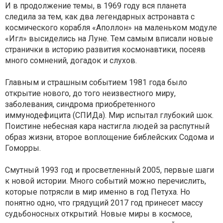
И в продолжение темы, в 1969 году вся планета
следила за тем, как два легендарных астронавта с
космического корабля «Аполлон» на маленьком модуле
«Игл» высиделись на Луне. Тем самым вписали новые
странички в историю развития космонавтики, посеяв
много сомнений, догадок и слухов.
Главным и страшным событием 1981 года было
открытие нового, до того неизвестного миру,
заболевания, синдрома приобретенного
иммунодефицита (СПИДа). Мир испытал глубокий шок.
Поистине небесная кара настигла людей за распутный
образ жизни, второе воплощение библейских Содома и
Гоморры.
Смутный 1993 год и просветленный 2005, первые шаги
к новой истории. Много событий можно перечислить,
которые потрясли в мир именно в год Петуха. Но
понятно одно, что грядущий 2017 год принесет массу
судьбоносных открытий. Новые миры в космосе,