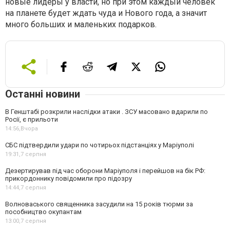
новые лидеры у власти, но при этом каждый человек
на планете будет ждать чуда и Нового года, а значит
много больших и маленьких подарков.
Останні новини
В Генштабі розкрили наслідки атаки . ЗСУ масовано вдарили по
Росії, є прильоти
14:56,
Вчора
СБС підтвердили удари по чотирьох підстанціях у Маріуполі
19:31,
7 серпня
Дезертирував під час оборони Маріуполя і перейшов на бік РФ:
прикордоннику повідомили про підозру
14:44,
7 серпня
Волноваського священника засудили на 15 років тюрми за
пособництво окупантам
13:00,
7 серпня