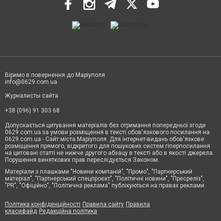
Віримо в повернення до Маріуполя
info@0629.com.ua
Журналисты сайта
+38 (096) 91 303 68
Допускається цитування матеріалів без отримання попередньої згоди
0629.com.ua за умови розміщення в тексті обов'язкового посилання на
0629.com.ua - Сайт міста Маріуполя. Для інтернет-видань обов'язкове
розміщення прямого, відкритого для пошукових систем гіперпосилання
на цитовані статті не нижче другого абзацу в тексті або в якості джерела.
Порушення виняткових прав переслідується Законом.
Матеріали з плашками "Новини компаній", "Промо", "Партнерський
матеріал", "Партнерський спецпроєкт", "Політичні новини", "Пресреліз",
"PR", "Офіційно", "Політична реклама" публікуються на правах реклами.
Політика конфіденційності
Правила сайту
Правила
класифайд
Редакційна політика