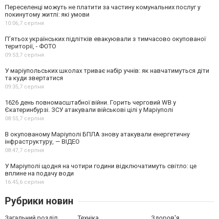
Переселенці можуть не платити за частину комунальних послуг у
покинутому житлі: які умови
10:06,
7 серпня
П’ятьох українських підлітків евакуювали з тимчасово окупованої
території, - ФОТО
09:53,
7 серпня
У маріупольських школах триває набір учнів: як навчатимуться діти
та куди звертатися
09:35,
7 серпня
1626 день повномасштабної війни. Горить черговий WB у
Єкатеринбурзі. ЗСУ атакували військові цілі у Маріуполі
08:55,
7 серпня
В окупованому Маріуполі БПЛА знову атакували енергетичну
інфраструктуру, — ВІДЕО
08:47,
7 серпня
У Маріуполі щодня на чотири години відключатимуть світло: це
вплине на подачу води
16:45,
6 серпня
Рубрики новин
Загальний розділ
Техніка
Здоров'я