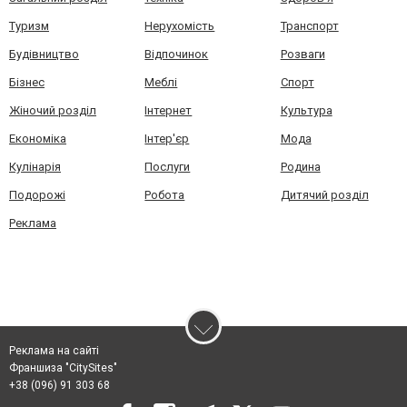
Туризм
Нерухомість
Транспорт
Будівництво
Відпочинок
Розваги
Бізнес
Меблі
Спорт
Жіночий розділ
Інтернет
Культура
Економіка
Інтер'єр
Мода
Кулінарія
Послуги
Родина
Подорожі
Робота
Дитячий розділ
Реклама
Реклама на сайті
Франшиза "CitySites"
+38 (096) 91 303 68