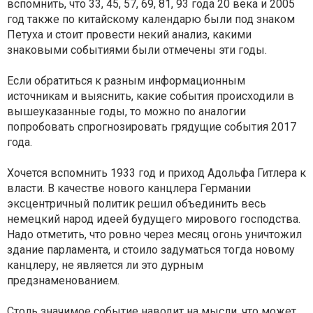
вспомнить, что 33, 45, 57, 69, 81, 93 года 20 века и 2005
год также по китайскому календарю были под знаком
Петуха и стоит провести некий анализ, какими
знаковыми событиями были отмечены эти годы.
Если обратиться к разным информационным
источникам и выяснить, какие события происходили в
вышеуказанные годы, то можно по аналогии
попробовать спрогнозировать грядущие события 2017
года.
Хочется вспомнить 1933 год и приход Адольфа Гитлера к
власти. В качестве нового канцлера Германии
эксцентричный политик решил объединить весь
немецкий народ идеей будущего мирового господства.
Надо отметить, что ровно через месяц огонь уничтожил
здание парламента, и стоило задуматься тогда новому
канцлеру, не является ли это дурным
предзнаменованием.
Столь значимое событие наводит на мысли, что может