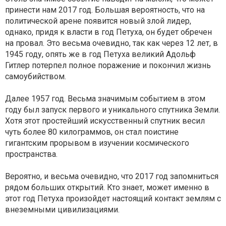
принести нам 2017 год. Большая вероятность, что на
политической арене появится новый злой лидер,
однако, придя к власти в год Петуха, он будет обречен
на провал. Это весьма очевидно, так как через 12 лет, в
1945 году, опять же в год Петуха великий Адольф
Гитлер потерпел полное поражение и покончил жизнь
самоубийством.
Далее 1957 год. Весьма значимым событием в этом
году был запуск первого и уникального спутника Земли.
Хотя этот простейший искусственный спутник весил
чуть более 80 килограммов, он стал поистине
гигантским прорывом в изучении космического
пространства.
Вероятно, и весьма очевидно, что 2017 год запомниться
рядом больших открытий. Кто знает, может именно в
этот год Петуха произойдет настоящий контакт землям с
внеземными цивилизациями.