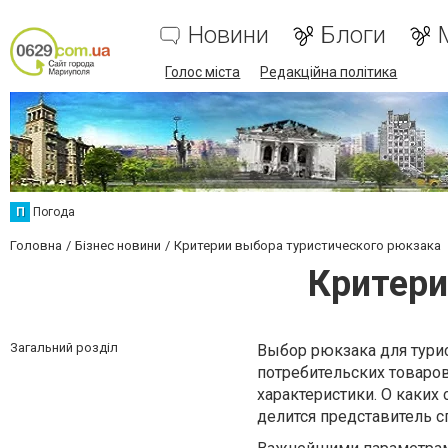
Новини
Блоги
Голос міста
Редакційна політика
П
Погода
Головна
Бізнес новини
Критерии выбора туристического рюкзака
Критери
Загальний розділ
Выбор рюкзака для тури
потребительских товаров
характеристики. О каких
делится представитель 