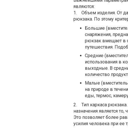
Важнейшими параметра
являются:
1. Объем изделия. От да
рюкзака. По этому крит
Большие (вместител
снаряжения, предна
рюкзак вмещает в 
путешествия. Подо
Средние (вместител
использования в ко
выходные. В средни
количество продукт
Малые (вместительн
на природе в течен
еды, термос, камер
2. Тип каркаса рюкзака
назначения является то, 
Это позволяет более ра
усилия человека при ее 