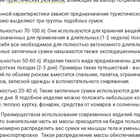
ми
туристических рюкзаков
, влияющих на выбор потребите
нной характеристики зависит предназначение туристическ
ерию выделяют три группы подобных сумок:
ьностью 70-100 л). Они используются для хранения вещей
значенных для применения в длительных (1-2 недели) похо
себя все необходимое для полностью автономного длител
бные заплечные сумки называются также экспедиционным
ьностью 50-60 л). Изделия такого вида предназначены дл
ротких походах (2-3 дня). Примеры таких путешествий - в
й по объему рюкзак вместится спальник, палатка, огранич
ов, запасной одежды и вспомогательного снаряжения.
остью 20-40 л). Такие заплечные сумки используются для
ие дня. В подобное изделие можно положить небольшое к
у, теплую куртку, фонарик, средства от комаров и солнечны
. Преимуществом использования современных изделий по
что значительная часть их массы приходится на бедра польз
вномерно распределить вес сумки на мышцы тела и умень
транспортировке. Такое распределение массы обеспечивае