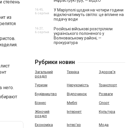
інфраструктуру, — ВІДЕО
и степень
16:45,
У Маріуполі щодня на чотири години
6 серпня
відключатимуть світло: це вплине на
ит из
подачу води
репятся
16:27,
Російські військові розстріляли
6 серпня
українського полоненого у
ристов.
Волноваському районі, —
прокуратура
изделия.
Рубрики новин
 лист
ент
Загальний
Техніка
Здоров'я
розділ
Туризм
Нерухомість
Транспорт
 него.
Будівництво
Відпочинок
Розваги
выбирают
Бізнес
Меблі
Спорт
Жіночий
Інтернет
Культура
розділ
Економіка
Інтер'єр
Мода