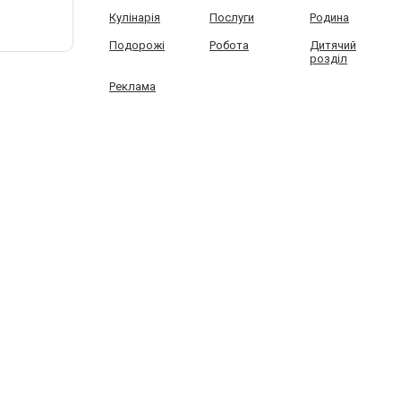
Кулінарія
Послуги
Родина
Подорожі
Робота
Дитячий
розділ
Реклама