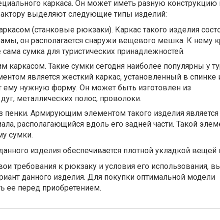
ециального каркаса. Он может иметь разную конструкцию 
фактору выделяют следующие типы изделий:
ркасом (станковые рюкзаки). Каркас такого изделия состо
амы, он располагается снаружи вещевого мешка. К нему к
же сама сумка для туристических принадлежностей.
м каркасом. Такие сумки сегодня наиболее популярны у ту
нтом является жесткий каркас, установленный в спинке 
т ему нужную форму. Он может быть изготовлен из
дуг, металлических полос, проволоки.
з пенки. Армирующим элементом такого изделия является
ала, располагающийся вдоль его задней части. Такой элем
у сумки.
анного изделия обеспечивается плотной укладкой вещей в
вои требования к рюкзаку и условия его использования, 
риант данного изделия. Для покупки оптимальной модели
ь ее перед приобретением.