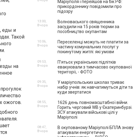
лей,
Вчора
Маріуполя і перейшов на бік РФ:
прикордоннику повідомили про
підозру
ого
13:00,
Волноваського священника
Вчора
засудили на 15 років тюрми за
, еды и
пособництво окупантам
дах. Такой
10:06,
Переселенці можуть не платити за
ьного
Вчора
частину комунальних послуг у
и.
покинутому житлі: які умови
я
09:53,
П’ятьох українських підлітків
ыезды на
Вчора
евакуювали з тимчасово окупованої
території, - ФОТО
енное
09:35,
У маріупольських школах триває
Вчора
набір учнів: як навчатимуться діти та
 прогулок
куди звертатися
оличество
х ожогов.
08:55,
1626 день повномасштабної війни.
Вчора
Горить черговий WB у Єкатеринбурзі.
добного
ЗСУ атакували військові цілі у
Маріуполі
ователя.
шает
08:47,
В окупованому Маріуполі БПЛА знову
Вчора
тся
атакували енергетичну