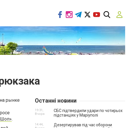
 рюкзака
Останні новини
 на рынке
19:31,
СБС підтвердили удари по чотирьох
просе
Вчора
підстанціях у Маріуполі
 Шоп»
.
14:44,
Дезертирував під час оборони