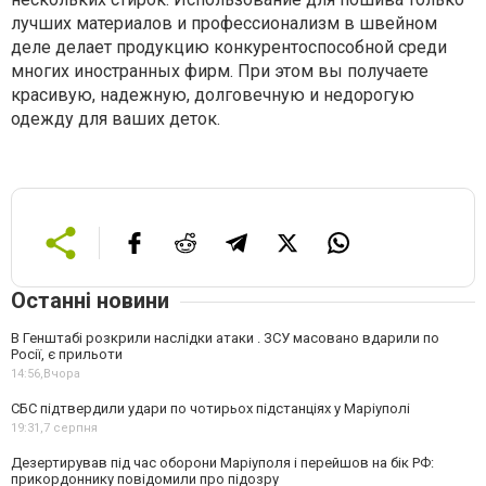
лучших материалов и профессионализм в швейном
деле делает продукцию конкурентоспособной среди
многих иностранных фирм. При этом вы получаете
красивую, надежную, долговечную и недорогую
одежду для ваших деток.
Останні новини
В Генштабі розкрили наслідки атаки . ЗСУ масовано вдарили по
Росії, є прильоти
14:56,
Вчора
СБС підтвердили удари по чотирьох підстанціях у Маріуполі
19:31,
7 серпня
Дезертирував під час оборони Маріуполя і перейшов на бік РФ:
прикордоннику повідомили про підозру