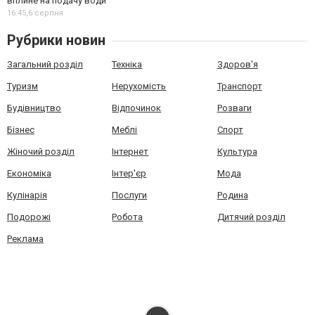
вплине на подачу води
16:45,
6 серпня
Рубрики новин
Загальний розділ
Техніка
Здоров'я
Туризм
Нерухомість
Транспорт
Будівництво
Відпочинок
Розваги
Бізнес
Меблі
Спорт
Жіночий розділ
Інтернет
Культура
Економіка
Інтер'єр
Мода
Кулінарія
Послуги
Родина
Подорожі
Робота
Дитячий розділ
Реклама