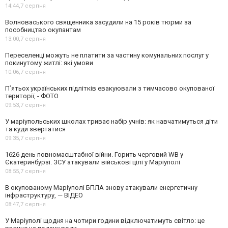
14:44,
7 серпня
Волноваського священника засудили на 15 років тюрми за
пособництво окупантам
13:00,
7 серпня
Переселенці можуть не платити за частину комунальних послуг у
покинутому житлі: які умови
10:06,
7 серпня
П’ятьох українських підлітків евакуювали з тимчасово окупованої
території, - ФОТО
09:53,
7 серпня
У маріупольських школах триває набір учнів: як навчатимуться діти
та куди звертатися
09:35,
7 серпня
1626 день повномасштабної війни. Горить черговий WB у
Єкатеринбурзі. ЗСУ атакували військові цілі у Маріуполі
08:55,
7 серпня
В окупованому Маріуполі БПЛА знову атакували енергетичну
інфраструктуру, — ВІДЕО
08:47,
7 серпня
У Маріуполі щодня на чотири години відключатимуть світло: це