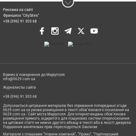
Реклама на сайті
Франшиза "CitySites"
+38 (096) 91 303 68
Віримо в повернення до Маріуполя
info@0629.com.ua
Журналисты сайта
+38 (096) 91 303 68
Допускається цитування матеріалів без отримання попередньої згоди
0629.com.ua за умови розміщення в тексті обов'язкового посилання на
0629.com.ua - Сайт міста Маріуполя. Для інтернет-видань обов'язкове
розміщення прямого, відкритого для пошукових систем гіперпосилання
на цитовані статті не нижче другого абзацу в тексті або в якості джерела.
Порушення виняткових прав переслідується Законом.
Матеріали з плашками "Новини компаній", "Промо", "Партнерський