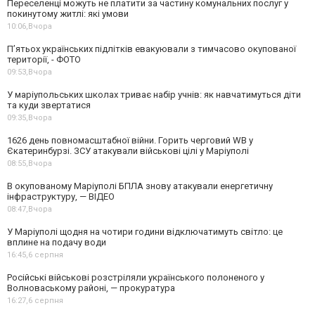
Переселенці можуть не платити за частину комунальних послуг у
покинутому житлі: які умови
10:06,
Вчора
П’ятьох українських підлітків евакуювали з тимчасово окупованої
території, - ФОТО
09:53,
Вчора
У маріупольських школах триває набір учнів: як навчатимуться діти
та куди звертатися
09:35,
Вчора
1626 день повномасштабної війни. Горить черговий WB у
Єкатеринбурзі. ЗСУ атакували військові цілі у Маріуполі
08:55,
Вчора
В окупованому Маріуполі БПЛА знову атакували енергетичну
інфраструктуру, — ВІДЕО
08:47,
Вчора
У Маріуполі щодня на чотири години відключатимуть світло: це
вплине на подачу води
16:45,
6 серпня
Російські військові розстріляли українського полоненого у
Волноваському районі, — прокуратура
16:27,
6 серпня