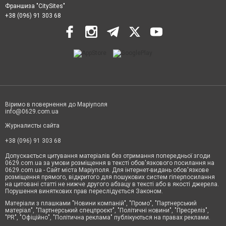
Франшиза "CitySites"
+38 (096) 91 303 68
Віримо в повернення до Маріуполя
info@0629.com.ua
Журналисты сайта
+38 (096) 91 303 68
Допускається цитування матеріалів без отримання попередньої згоди
0629.com.ua за умови розміщення в тексті обов'язкового посилання на
0629.com.ua - Сайт міста Маріуполя. Для інтернет-видань обов'язкове
розміщення прямого, відкритого для пошукових систем гіперпосилання
на цитовані статті не нижче другого абзацу в тексті або в якості джерела.
Порушення виняткових прав переслідується Законом.
Матеріали з плашками "Новини компаній", "Промо", "Партнерський
матеріал", "Партнерський спецпроєкт", "Політичні новини", "Пресреліз",
"PR", "Офіційно", "Політична реклама" публікуються на правах реклами.