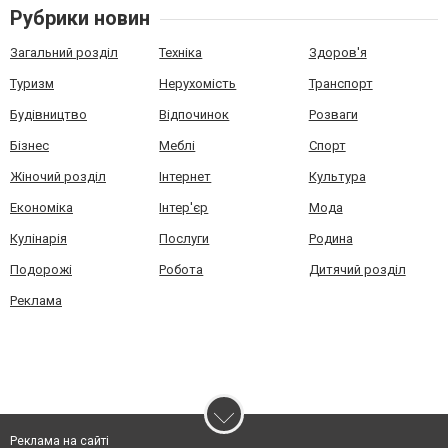
Рубрики новин
Загальний розділ
Техніка
Здоров'я
Туризм
Нерухомість
Транспорт
Будівництво
Відпочинок
Розваги
Бізнес
Меблі
Спорт
Жіночий розділ
Інтернет
Культура
Економіка
Інтер'єр
Мода
Кулінарія
Послуги
Родина
Подорожі
Робота
Дитячий розділ
Реклама
Реклама на сайті