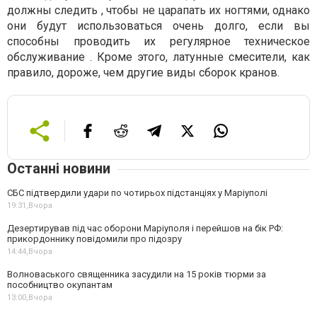
должны следить , чтобы не царапать их ногтями, однако
они будут использоваться очень долго, если вы
способны проводить их регулярное техническое
обслуживание . Кроме этого, латунные смесители, как
правило, дороже, чем другие виды сборок кранов.
Останні новини
СБС підтвердили удари по чотирьох підстанціях у Маріуполі
19:31,
Вчора
Дезертирував під час оборони Маріуполя і перейшов на бік РФ:
прикордоннику повідомили про підозру
14:44,
Вчора
Волноваського священника засудили на 15 років тюрми за
пособництво окупантам
13:00,
Вчора