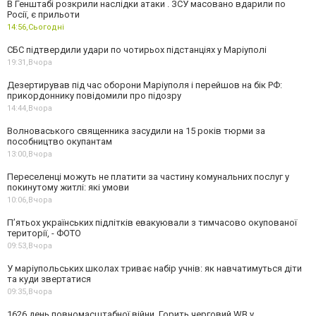
В Генштабі розкрили наслідки атаки . ЗСУ масовано вдарили по
Росії, є прильоти
14:56,
Сьогодні
СБС підтвердили удари по чотирьох підстанціях у Маріуполі
19:31,
Вчора
Дезертирував під час оборони Маріуполя і перейшов на бік РФ:
прикордоннику повідомили про підозру
14:44,
Вчора
Волноваського священника засудили на 15 років тюрми за
пособництво окупантам
13:00,
Вчора
Переселенці можуть не платити за частину комунальних послуг у
покинутому житлі: які умови
10:06,
Вчора
П’ятьох українських підлітків евакуювали з тимчасово окупованої
території, - ФОТО
09:53,
Вчора
У маріупольських школах триває набір учнів: як навчатимуться діти
та куди звертатися
09:35,
Вчора
1626 день повномасштабної війни. Горить черговий WB у