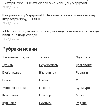
Єкатеринбурзі. ЗСУ атакували військові цілі у Маріуполі
08:55,
Вчора
В окупованому Маріуполі БПЛА знову атакували енергетичну
інфраструктуру, — ВІДЕО
08:47,
Вчора
У Маріуполі щодня на чотири години відключатимуть світло: це
вплине на подачу води
16:45,
6 серпня
Рубрики новин
Загальний розділ
Техніка
Здоров'я
Туризм
Нерухомість
Транспорт
Будівництво
Відпочинок
Розваги
Бізнес
Меблі
Спорт
Жіночий розділ
Інтернет
Культура
Економіка
Інтер'єр
Мода
Кулінарія
Послуги
Родина