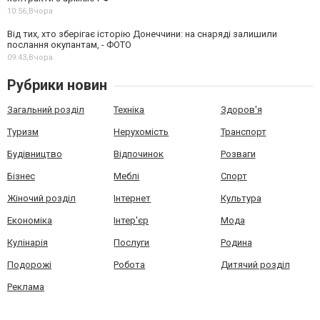
10:56,
Вчора
Від тих, хто зберігає історію Донеччини: на снаряді залишили
послання окупантам, - ФОТО
09:43,
Вчора
Рубрики новин
Загальний розділ
Техніка
Здоров'я
Туризм
Нерухомість
Транспорт
Будівництво
Відпочинок
Розваги
Бізнес
Меблі
Спорт
Жіночий розділ
Інтернет
Культура
Економіка
Інтер'єр
Мода
Кулінарія
Послуги
Родина
Подорожі
Робота
Дитячий розділ
Реклама