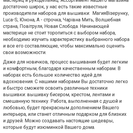
мастериц и рукодельниц. Ассортимент нашего магазина
достаточно широк, у нас есть такие известные
производители наборов для вышивки: МагияВізерунку,
Luca-S, Юнона, А - строчка, Чарівна Мить, Волшебная
страна, Повітруля, Новая Слобода. Начинающей
мастерице не стоит торопиться с выбором набора,
необходимо изучить характеристику выбранного набора
и все его составляющие, чтобы максимально оценить
свои возможности.
Даже для новичков, процесс вышивания будет легким
и комфортным, благодаря качественным наборам. В
наборах есть большое количество идей для
вдохновения. С нашими наборами Вы достаточно легко
и быстро сможете освоить различные техники
вышивки: вышивку бисером, крестом, лентами и
смешанную технику. Работа, выполненная с душой и
любовью, будет прекрасным дополнением Вашего
интерьера, или станет отличным подарком для близких
и друзей. Можно создавать настоящие шедевры,
которые будут изюминкой Вашего дома.