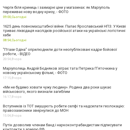
Черги біля криниць і захмарні ціни у магазинах: як Маріуполь
переживає нову водну кризу, - ФОТО
09:00,
Сьогодні
1625 день повномасштабної війни. Палає Ярославський НПЗ. У Києві
триває ліквідація наслідків російської атаки на українські логістичні
хаби
08:54,
Сьогодні
"Птахи Одіна" оприлюднили доти неопубліковані кадри бойової
роботи, - ВІДЕО
20:54,
Вчора
Маріуполець Андрій Бєдняков зіграє тата Петрика П’яточкина у
новому українському фільмі, - ФОТО
17:15,
Вчора
«Ми не будемо ховати чужу людину». Родина два роки шукає
військового, якого визнали загиблим
16:17,
Вчора
Вступників із ТОТ змушують робити селфі та надсилати геолокацію:
правозахисники звернулися до МОН
15:04,
Вчора
Путін дозволив членам банд і наркоконтрабандистам підписувати
контракти з армією РФ