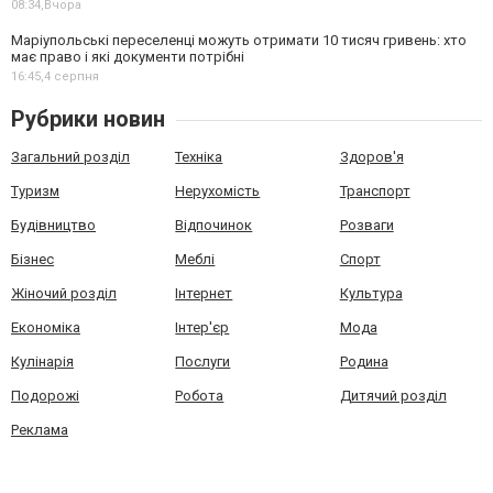
08:34,
Вчора
Маріупольські переселенці можуть отримати 10 тисяч гривень: хто
має право і які документи потрібні
16:45,
4 серпня
Рубрики новин
Загальний розділ
Техніка
Здоров'я
Туризм
Нерухомість
Транспорт
Будівництво
Відпочинок
Розваги
Бізнес
Меблі
Спорт
Жіночий розділ
Інтернет
Культура
Економіка
Інтер'єр
Мода
Кулінарія
Послуги
Родина
Подорожі
Робота
Дитячий розділ
Реклама