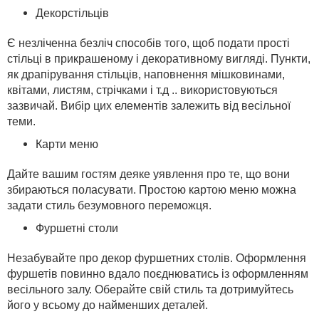
Декор
с
тільці
в
Є незліченна безліч способів того, щоб подати прості
стільці в прикрашеному і декоративному вигляді. Пункти,
як драпірування стільців, наповнення мішковинами,
квітами, листям, стрічками і т.д .. використовуються
зазвичай. Вибір цих елементів залежить від весільної
теми.
Карти меню
Дайте вашим гостям деяке уявлення про те, що вони
збираються поласувати. Простою картою меню можна
задати стиль безумовного переможця.
Фуршетні столи
Незабувайте про декор фуршетних столів. Оформлення
фуршетів повинно вдало поєднюватись із оформленням
весільного залу. Оберайте свій стиль та дотримуйтесь
його у всьому до найменших деталей.