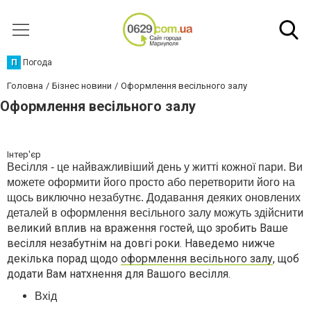
П
Погода
Головна
Бізнес новини
Оформлення весільного залу
Оформлення весільного залу
Інтер'єр
Весілля
-
це найважливіший день у житті кожної пари. Ви
можете оформити його просто або перетворити його на
щось виключно незабутнє. Додавання деяких оновлених
и
деталей в оформлення весільного залу можуть здійснит
великий вплив на враження гостей, що зробить Ваше
весілля незабутнім на довгі роки. Наведемо нижче
декілька порад щодо
оформлення весільного залу
, щоб
додати Вам натхнення для Вашого весілля.
Вхід