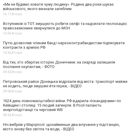
«Ми не будемо ховати чужу людину». Родина два роки шукає
військового, якого визнали загиблим
16:17,
Вчора
Вступників із ТОТ змушують робити селфі та надсилати геолокацію:
правозахисники звернулися до МОН
15:04,
Вчора
Путін дозволив членам банд і наркоконтрабандистам підписувати
контракти з армією РФ
10:56,
Вчора
Від тих, хто зберігає історію Донеччини: на снаряді залишили
послання окупантам, - ФОТО
09:43,
Вчора
Петровський район Донецька відрізали від міста: транспорт майже
не ходить, люди змушені йти пішки, - ВІДЕО
09:08,
Вчора
1624 день повномасштабної війни. РФ вдарила «Іскандерами» по
Київщині і столиці. 15 людей загинули. В Росії палають
енергопідстанції та черговий WB
08:54,
Вчора
Ніч вибухів у Маріуполі: щонайменше два влучання у підстанцію,
місто знову без світла та води, - ВІДЕО