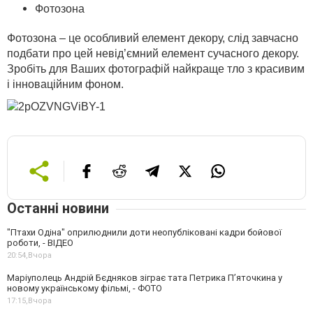
Фотозона
Фотозона – це особливий елемент декору, слід завчасно
подбати про цей невід’ємний елемент сучасного декору.
Зробіть для Ваших фотографій найкраще тло з красивим
і інноваційним фоном.
Останні новини
"Птахи Одіна" оприлюднили доти неопубліковані кадри бойової
роботи, - ВІДЕО
20:54,
Вчора
Маріуполець Андрій Бєдняков зіграє тата Петрика П’яточкина у
новому українському фільмі, - ФОТО
17:15,
Вчора