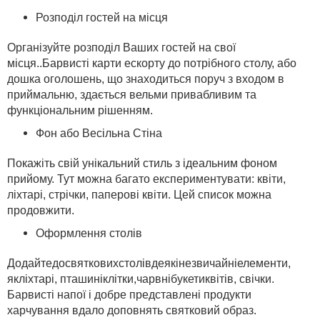
Розподіл гостей на місця
Організуйте розподіл Ваших гостей на свої
місця..Барвисті карти ескорту до потрібного столу, або
дошка оголошень, що знаходиться поруч з входом в
приймальню, здається вельми привабливим та
функціональним рішенням.
Фон або Весільна Стіна
Покажіть свій унікальний стиль з ідеальним фоном
прийому. Тут можна багато експериментувати: квіти,
ліхтарі, стрічки, паперові квіти. Цей список можна
продовжити.
Оформлення столів
Додайте
до
святкових
столів
деякі
незвичайні
елементи
,
як
ліхтарі
,
пташині
клітки
,
чарвні
букети
квітів
, свічки.
Барвисті напої і добре представлені продукти
харчування
вдало доповнять святковий образ
.