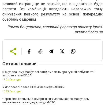
великий виграш, це не означає, що він довго не буде
платити. Всі комбінації випадають незалежно, тому
очікування певного результату на основі попередніх
обертань є марним.
Роман Бондаренко, головний редактор проекту igrovi-
avtomati.com.ua
Останні новини
В окупованому Маріуполі повідомляють про гучний вибух на тлі
загрози атаки БПЛА
11:21,
Сьогодні
У Ярославлі палає НПЗ «Славнєфть-ЯНОС»
10:19,
Сьогодні
Черги біля криниць і захмарні ціни у магазинах: як Маріуполь
переживає нову водну кризу, - ФОТО