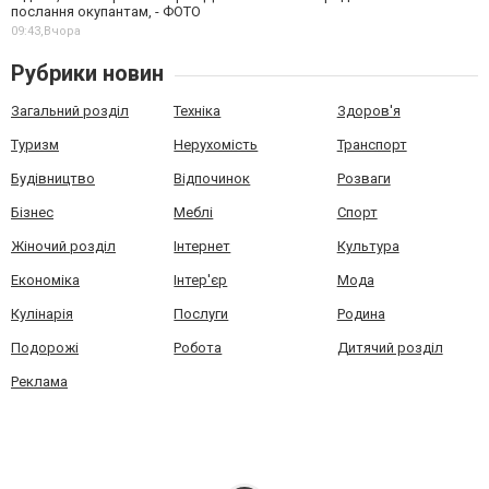
послання окупантам, - ФОТО
09:43,
Вчора
Рубрики новин
Загальний розділ
Техніка
Здоров'я
Туризм
Нерухомість
Транспорт
Будівництво
Відпочинок
Розваги
Бізнес
Меблі
Спорт
Жіночий розділ
Інтернет
Культура
Економіка
Інтер'єр
Мода
Кулінарія
Послуги
Родина
Подорожі
Робота
Дитячий розділ
Реклама