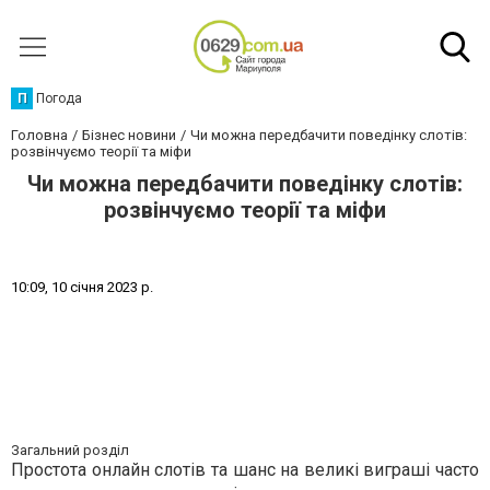
П
Погода
Головна
Бізнес новини
Чи можна передбачити поведінку слотів:
розвінчуємо теорії та міфи
Чи можна передбачити поведінку слотів:
розвінчуємо теорії та міфи
1
0
:
0
9
,
1
0
с
і
ч
н
я
2
0
2
3
р
.
Загальний розділ
Простота онлайн слотів та шанс на великі виграші часто