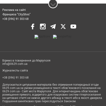
Реклама на сайті
Франшиза "CitySites"
+38 (096) 91 303 68
Віримо в повернення до Маріуполя
info@0629.com.ua
Журналисты сайта
+38 (096) 91 303 68
Допускається цитування матеріалів без отримання попередньої згоди
0629.com.ua за умови розміщення в тексті обов'язкового посилання на
0629.com.ua - Сайт міста Маріуполя. Для інтернет-видань обов'язкове
розміщення прямого, відкритого для пошукових систем гіперпосилання
на цитовані статті не нижче другого абзацу в тексті або в якості джерела.
Порушення виняткових прав переслідується Законом.