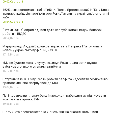
09:00,
Сьогодні
1625 день повномасштабної війни. Палає Ярославський НПЗ. У Києві
триває ліквідація наслідків російської атаки на українські логістичні
хаби
08:54,
Сьогодні
"Птахи Одіна" оприлюднили доти неопубліковані кадри бойової
роботи, - ВІДЕО
20:54,
Вчора
Маріуполець Андрій Бєдняков зіграє тата Петрика П’яточкина у
новому українському фільмі, - ФОТО
17:15,
Вчора
«Ми не будемо ховати чужу людину». Родина два роки шукає
військового, якого визнали загиблим
16:17,
Вчора
Вступників із ТОТ змушують робити селфі та надсилати геолокацію:
правозахисники звернулися до МОН
15:04,
Вчора
Путін дозволив членам банд і наркоконтрабандистам підписувати
контракти з армією РФ
10:56,
Вчора
Від тих, хто зберігає історію Донеччини: на снаряді залишили