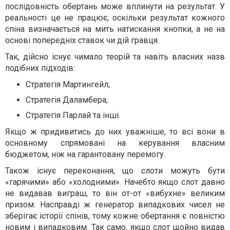
послідовність обертань може вплинути на результат. У
реальності це не працює, оскільки результат кожного
спіна визначається на мить натискання кнопки, а не на
основі попередніх ставок чи дій гравця.
Так, дійсно існує чимало теорій та навіть власних назв
подібних підходів:
Стратегія Мартингейл;
Стратегія Даламбера;
Стратегія Парлай та інші.
Якщо ж придивитись до них уважніше, то всі вони в
основному спрямовані на керування власним
бюджетом, ніж на гарантовану перемогу.
Також існує переконання, що слоти можуть бути
«гарячими» або «холодними». Начебто якщо слот давно
не видавав виграш, то він от-от «вибухне» великим
призом. Насправді ж генератор випадкових чисел не
зберігає історії спінів, тому кожне обертання є повністю
новим і випадковим. Так само, якщо слот щойно видав