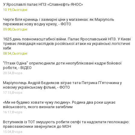
У Ярославлі палає НПЗ «Славнєфть-ЯНОС»
10:19,
Сьогодні
Черги біля криниць і захмарні ціни у магазинах: як Маріуполь
переживає нову водну кризу, - ФОТО
09:00,
Сьогодні
1625 день повномасштабної війни. Палає Ярославський НПЗ. У Києві
триває ліквідація наслідків російської атаки на українські логістичні
хаби
08:54,
Сьогодні
"Птахи Одіна" оприлюднили доти неопубліковані кадри бойової
роботи, - ВІДЕО
20:54,
Вчора
Маріуполець Андрій Бєдняков зіграє тата Петрика П’яточкина у
новому українському фільмі, - ФОТО
17:15,
Вчора
«Ми не будемо ховати чужу людину». Родина два роки шукає
військового, якого визнали загиблим
16:17,
Вчора
Вступників із ТОТ змушують робити селфі та надсилати геолокацію:
правозахисники звернулися до МОН
15:04,
Вчора