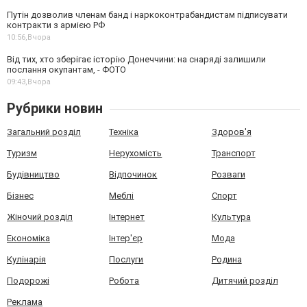
Путін дозволив членам банд і наркоконтрабандистам підписувати
контракти з армією РФ
10:56,
Вчора
Від тих, хто зберігає історію Донеччини: на снаряді залишили
послання окупантам, - ФОТО
09:43,
Вчора
Рубрики новин
Загальний розділ
Техніка
Здоров'я
Туризм
Нерухомість
Транспорт
Будівництво
Відпочинок
Розваги
Бізнес
Меблі
Спорт
Жіночий розділ
Інтернет
Культура
Економіка
Інтер'єр
Мода
Кулінарія
Послуги
Родина
Подорожі
Робота
Дитячий розділ
Реклама