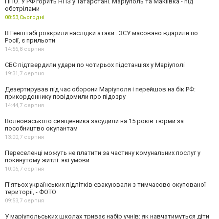
ППО. У РФ горить НПЗ у Татарстані. Маріуполь та Макіївка - під
обстрілами
08:53,
Сьогодні
В Генштабі розкрили наслідки атаки . ЗСУ масовано вдарили по
Росії, є прильоти
14:56,
8 серпня
СБС підтвердили удари по чотирьох підстанціях у Маріуполі
19:31,
7 серпня
Дезертирував під час оборони Маріуполя і перейшов на бік РФ:
прикордоннику повідомили про підозру
14:44,
7 серпня
Волноваського священника засудили на 15 років тюрми за
пособництво окупантам
13:00,
7 серпня
Переселенці можуть не платити за частину комунальних послуг у
покинутому житлі: які умови
10:06,
7 серпня
П’ятьох українських підлітків евакуювали з тимчасово окупованої
території, - ФОТО
09:53,
7 серпня
У маріупольських школах триває набір учнів: як навчатимуться діти