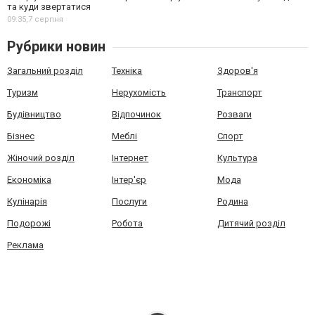
та куди звертатися
09:35,
7 серпня
Рубрики новин
Загальний розділ
Техніка
Здоров'я
Туризм
Нерухомість
Транспорт
Будівництво
Відпочинок
Розваги
Бізнес
Меблі
Спорт
Жіночий розділ
Інтернет
Культура
Економіка
Інтер'єр
Мода
Кулінарія
Послуги
Родина
Подорожі
Робота
Дитячий розділ
Реклама