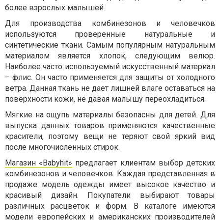
более взрослых малышей.
Для производства комбинезонов и человечков
используются проверенные натуральные и
синтетические ткани. Самым популярным натуральным
материалом является хлопок, следующим велюр.
Наиболее часто используемый искусственный материал
– флис. Он часто применяется для защиты от холодного
ветра. Данная ткань не дает лишней влаге оставаться на
поверхности кожи, не давая малышу переохладиться.
Мягкие на ощупь материалы безопасны для детей. Для
выпуска данных товаров применяются качественные
красители, поэтому вещи не теряют свой яркий вид
после многочисленных стирок.
Магазин «Babyhit»
предлагает клиентам выбор детских
комбинезонов и человечков. Каждая представленная в
продаже модель одежды имеет высокое качество и
красивый дизайн. Покупатели выбирают товары
различных расцветок и форм. В каталоге имеются
модели европейских и американских производителей