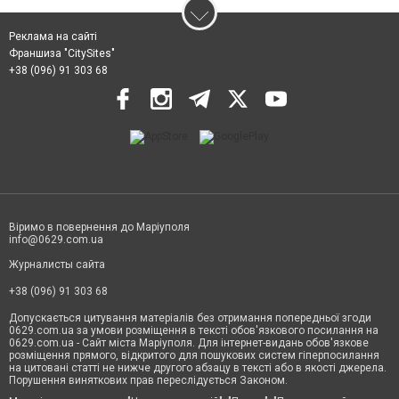
Реклама на сайті
Франшиза "CitySites"
+38 (096) 91 303 68
Віримо в повернення до Маріуполя
info@0629.com.ua
Журналисты сайта
+38 (096) 91 303 68
Допускається цитування матеріалів без отримання попередньої згоди
0629.com.ua за умови розміщення в тексті обов'язкового посилання на
0629.com.ua - Сайт міста Маріуполя. Для інтернет-видань обов'язкове
розміщення прямого, відкритого для пошукових систем гіперпосилання
на цитовані статті не нижче другого абзацу в тексті або в якості джерела.
Порушення виняткових прав переслідується Законом.