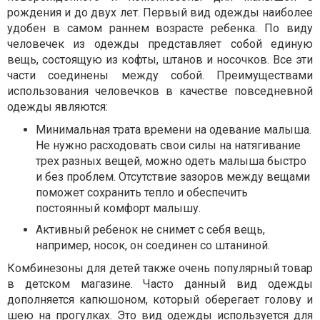
рождения и до двух лет. Первый вид одежды наиболее
удобен в самом раннем возрасте ребенка. По виду
человечек из одежды представляет собой единую
вещь, состоящую из кофты, штанов и носочков. Все эти
части соединены между собой. Преимуществами
использования человечков в качестве повседневной
одежды являются:
Минимальная трата времени на одевание малыша.
Не нужно расходовать свои силы на натягивание
трех разных вещей, можно одеть малыша быстро
и без проблем. Отсутствие зазоров между вещами
поможет сохранить тепло и обеспечить
постоянный комфорт малышу.
Активный ребенок не снимет с себя вещь,
например, носок, он соединен со штаниной.
Комбинезоны для детей также очень популярный товар
в детском магазине. Часто данный вид одежды
дополняется капюшоном, который оберегает голову и
шею на прогулках. Это вид одежды используется для