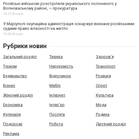
Російські військові розстріляли українського полоненого у
Волноваському районі, — прокуратура
16:27,
Вчора
У Маріуполі окупаційна адміністрація оскаржує визнане російськими
судами право власності на житло
16:06,
Вчора
Рубрики новин
Загальний розділ
Техніка
Здоров'я
Туризм
Нерухомість
Транспорт
Будівництво
Відпочинок
Розваги
Бізнес
Меблі
Спорт
Жіночий розділ
Інтернет
Культура
Економіка
Інтер'єр
Мода
Кулінарія
Послуги
Родина
Подорожі
Робота
Дитячий розділ
Реклама