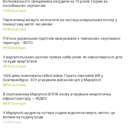
Волноваського священника засудили на 15 років тюрми за
пособництво окупантам
13:00,
Сьогодні
Переселенці можуть не платити за частину комунальних послуг у
покинутому житлі: які умови
10:06,
Сьогодні
П’ятьох українських підлітків евакуювали з тимчасово окупованої
території, - ФОТО
09:53,
Сьогодні
У маріупольських школах триває набір учнів: як навчатимуться діти
та куди звертатися
09:35,
Сьогодні
1626 день повномасштабної війни. Горить черговий WB у
Єкатеринбурзі. ЗСУ атакували військові цілі у Маріуполі
08:55,
Сьогодні
В окупованому Маріуполі БПЛА знову атакували енергетичну
інфраструктуру, — ВІДЕО
08:47,
Сьогодні
У Маріуполі щодня на чотири години відключатимуть світло: це
вплине на подачу води
16:45,
Вчора