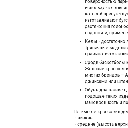
поверхностью парке
используется для и
которой присутству
изготавливают бутс
растяжения голенос
подошвой, примене
Кеды - достаточно 
Тряпичные модели 
правило, изготавл
Среди баскетбольн
Женские кроссовки
многих брендов – A
джинсами или штан
Обувь для тенниса 
подошве таких изде
маневренность и п
По высоте кроссовки дел
- низкие;
- средние (высота верхн