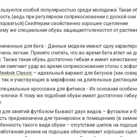
льзуются особой популярностью среди молодежи. Такая о
сть (ведь при регулярном соприкосновении с доской они
порваться).Скейтерам свойственно хорошее сцепление
тому же специальная обувь защищаетголеностоп от растяж
значенные для бега - Данные модели имеют одну характер
чень легкие. Принято считать, что во время бега атлет не 
х. Также такая обувь достаточно гибкая и имеет качествен
ая смягчает удар во время соприкосновения стопы с асфа
Reebok Classic
– идеальный вариант для бегунов (как со
 так и участвующих в марафонах на длительные дистанции
пециальные кроссовки для фитнеса - Их основная особен
-елочки. К тому же подобная обуви имеет достаточно гибку
у.
и
для занятий футболом бывают двух видов – футзалки и б
сть предназначена для тренировок в помещениях (в зимни
обенность такого вида обуви – отсутствие шипов на подошв
аботанная резина на подошве обеспечивает хорошее сцеп