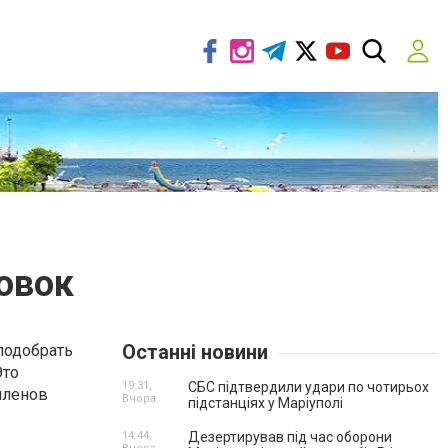
овок
Останні новини
подобрать
Это
19:31,
СБС підтвердили удари по чотирьох
членов
Вчора
підстанціях у Маріуполі
14:44,
Дезертирував під час оборони