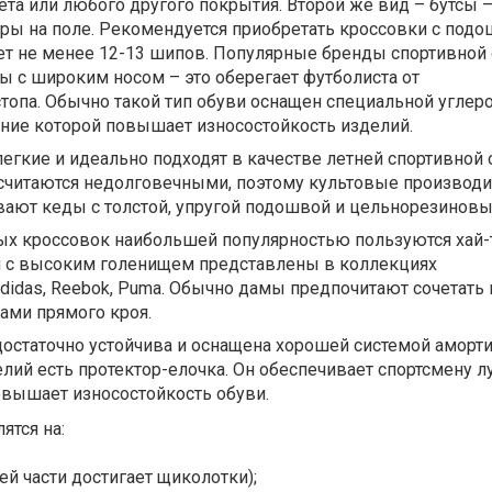
та или любого другого покрытия. Второй же вид – бутсы 
гры на поле. Рекомендуется приобретать кроссовки с подо
ет не менее 12-13 шипов. Популярные бренды спортивной
ы с широким носом – это оберегает футболиста от
топа. Обычно такой тип обуви оснащен специальной углер
ние которой повышает износостойкость изделий.
легкие и идеально подходят в качестве летней спортивной 
считаются недолговечными, поэтому культовые производит
ивают кеды с толстой, упругой подошвой и цельнорезино
ых кроссовок наибольшей популярностью пользуются хай-
 с высоким голенищем представлены в коллекциях
didas, Reebok, Puma. Обычно дамы предпочитают сочетать 
ами прямого кроя.
достаточно устойчива и оснащена хорошей системой аморти
лий есть протектор-елочка. Он обеспечивает спортсмену 
овышает износостойкость обуви.
ятся на:
ей части достигает щиколотки);