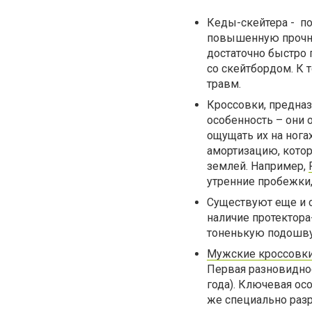
Кеды-скейтера - по
повышенную прочно
достаточно быстро 
со скейтбордом. К 
травм.
Кроссовки, предна
особенность – они о
ощущать их на нога
амортизацию, котор
землей. Например,
утренние пробежки,
Существуют еще и с
наличие протектора
тоненькую подошв
Мужские кроссовк
Первая разновидно
года). Ключевая ос
же специально разр