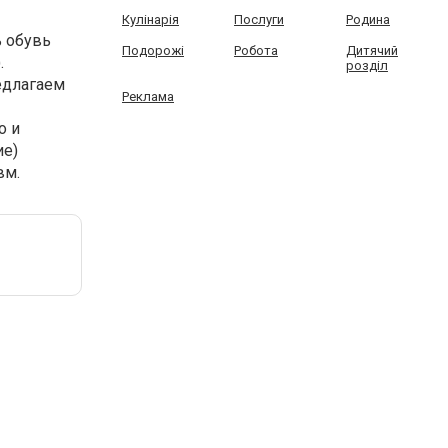
Кулінарія
Послуги
Родина
ь обувь
Подорожі
Робота
Дитячий
.
розділ
едлагаем
Реклама
о и
ие)
вм.