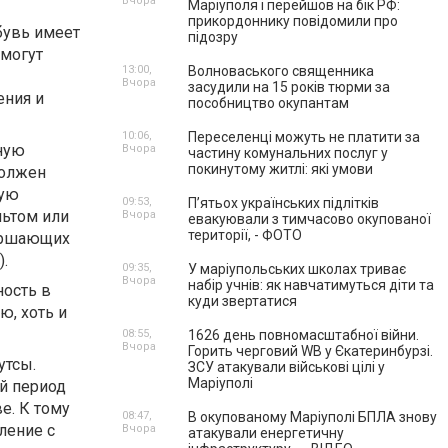
Вчора
Маріуполя і перейшов на бік РФ:
прикордоннику повідомили про
бувь имеет
підозру
 могут
13:00,
Волноваського священника
Вчора
засудили на 15 років тюрми за
ения и
пособництво окупантам
10:06,
Переселенці можуть не платити за
ную
Вчора
частину комунальних послуг у
покинутому житлі: які умови
должен
ную
09:53,
П’ятьох українських підлітків
льтом или
Вчора
евакуювали з тимчасово окупованої
території, - ФОТО
вершающих
).
09:35,
У маріупольських школах триває
Вчора
набір учнів: як навчатимуться діти та
ность в
куди звертатися
ю, хоть и
08:55,
1626 день повномасштабної війни.
Вчора
Горить черговий WB у Єкатеринбурзі.
утсы.
ЗСУ атакували військові цілі у
Маріуполі
й период
е. К тому
08:47,
В окупованому Маріуполі БПЛА знову
ление с
Вчора
атакували енергетичну