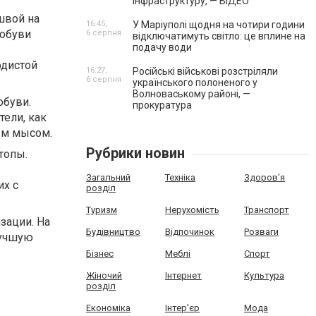
інфраструктуру, — ВІДЕО
–
швой на
16:45,
У Маріуполі щодня на чотири години
 обуви
6 серпня
відключатимуть світло: це вплине на
подачу води
одистой
16:27,
Російські військові розстріляли
6 серпня
українського полоненого у
Волноваському районі, —
обуви.
прокуратура
ели, как
вым мысом.
Рубрики новин
топы.
Загальний
Техніка
Здоров'я
их с
розділ
Туризм
Нерухомість
Транспорт
зации. На
Будівництво
Відпочинок
Розваги
лучшую
Бізнес
Меблі
Спорт
Жіночий
Інтернет
Культура
розділ
Економіка
Інтер'єр
Мода