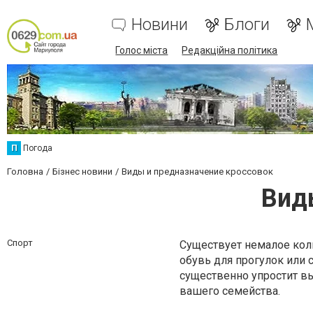
Новини
Блоги
Голос міста
Редакційна політика
П
Погода
Головна
Бізнес новини
Виды и предназначение кроссовок
Вид
Спорт
Существует немалое кол
обувь для прогулок или 
существенно упростит в
вашего семейства.