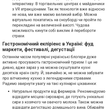
інтерактиву. В торгівельних центрах є майданчики
з VR атракціонами. Так як технологія вже відносно
не нова, ми вже маємо великий вибір. Можна
віртуально покататись на сноуборді чи пройти по
перекладині на величезній висоті. Чудова
можливість кинути собі виклик й перебороти
страхи.
Гастрономічний екпіріенс в Україні: фуд
маркети, фестивалі, дегустації
Останнім часом популярні українські блогери дуже
активно просувають гастрономічний туризм. І це не
дивно, адже зараз у на можна скуштувати кухні
десятків країн світу. Й, звичайно ж, не можна забувати
про вітчизняну кухню з легендарними стравами.
Радимо звернути увагу на такі кулінарні цікавинки:
Натуральні продукти від фермерів. Рекомендуємо
відвідати місцеві сироварні, де готують унікальні
сири з козячого чи овечого молока. Також можна
відвідати дегустацію домашнього вина. Обирайте