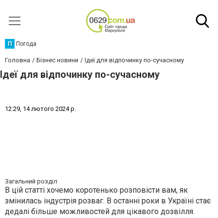
П
Погода
Головна
Бізнес новини
Ідеї для відпочинку по-сучасному
Ідеї для відпочинку по-сучасному
1
2
:
2
9
,
1
4
л
ю
т
о
г
о
2
0
2
4
р
.
Загальний розділ
В цій статті хочемо коротенько розповісти вам, як
змінилась індустрія розваг. В останні роки в Україні стає
дедалі більше можливостей для цікавого дозвілля.