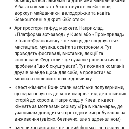
обмежуються лавками та дитячими майданчиками.
У багатьох містах облаштовують скейт-зони,
воркаут-майданчики, велодоріжки та навіть
безкоштовні відкриті бібліотеки.
Арт простори та фуд маркети. Наприклад,
«Платформа арт-завод» у Києві або «Промприлад»
в Івано-Франківську - це місця, де поєднуються
мистецтво, музика, освіта та гастрономія. Тут
проводять фестивалі, виставки, лекції та
кінопокази. Фуд холи - це сучасне рішення вічної
проблеми “що б скуштувати”. Тут кожен з компанії
друзів знайде щось для себе, а провести час
можна в спільних зонах відпочинку.
Квест-кімнати: Вони стали настільки популярними,
що зараз існують десятки жанрів - від детективних
історій до хорорів. Наприклад, у Києві є квест-
кімната за мотивами серіалу «Гра в кальмара», де
учасникам доводиться проходити випробування на
виживання (звісно, безпечно, але з адреналіном).
Імерсивні вистави - це новий формат, де глядач не