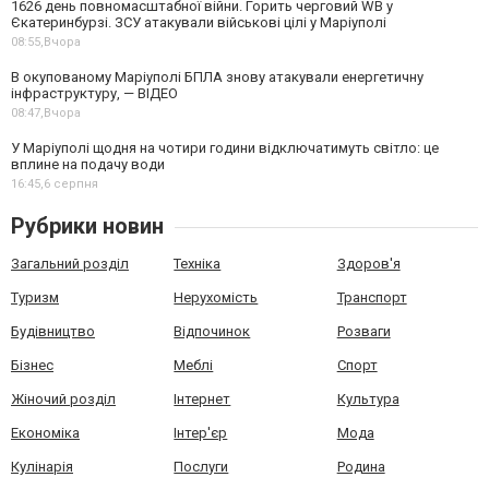
1626 день повномасштабної війни. Горить черговий WB у
Єкатеринбурзі. ЗСУ атакували військові цілі у Маріуполі
08:55,
Вчора
В окупованому Маріуполі БПЛА знову атакували енергетичну
інфраструктуру, — ВІДЕО
08:47,
Вчора
У Маріуполі щодня на чотири години відключатимуть світло: це
вплине на подачу води
16:45,
6 серпня
Рубрики новин
Загальний розділ
Техніка
Здоров'я
Туризм
Нерухомість
Транспорт
Будівництво
Відпочинок
Розваги
Бізнес
Меблі
Спорт
Жіночий розділ
Інтернет
Культура
Економіка
Інтер'єр
Мода
Кулінарія
Послуги
Родина