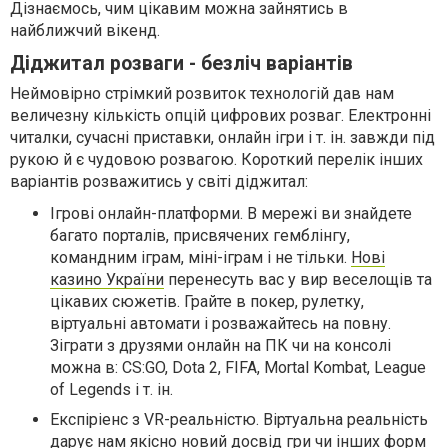
Дізнаємось, чим цікавим можна зайнятись в
найближчий вікенд.
Діджитал розваги - безліч варіантів
Неймовірно стрімкий розвиток технологій дав нам
величезну кількість опцій цифрових розваг. Електронні
читалки, сучасні приставки, онлайн ігри і т. ін. завжди під
рукою й є чудовою розвагою. Короткий перелік інших
варіантів розважитись у світі діджитал:
Ігрові онлайн-платформи. В мережі ви знайдете
багато порталів, присвячених гемблінгу,
командним іграм, міні-іграм і не тільки.
Нові
казино України
перенесуть вас у вир веселощів та
цікавих сюжетів. Грайте в покер, рулетку,
віртуальні автомати і розважайтесь на повну.
Зіграти з друзями онлайн на ПК чи на консолі
можна в: CS:GO, Dota 2, FIFA, Mortal Kombat, League
of Legends і т. ін.
Експіріенс з VR-реальністю. Віртуальна реальність
дарує нам якісно новий досвід гри чи інших форм