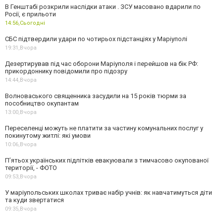
В Генштабі розкрили наслідки атаки . ЗСУ масовано вдарили по
Росії, є прильоти
14:56,
Сьогодні
СБС підтвердили удари по чотирьох підстанціях у Маріуполі
19:31,
Вчора
Дезертирував під час оборони Маріуполя і перейшов на бік РФ:
прикордоннику повідомили про підозру
14:44,
Вчора
Волноваського священника засудили на 15 років тюрми за
пособництво окупантам
13:00,
Вчора
Переселенці можуть не платити за частину комунальних послуг у
покинутому житлі: які умови
10:06,
Вчора
П’ятьох українських підлітків евакуювали з тимчасово окупованої
території, - ФОТО
09:53,
Вчора
У маріупольських школах триває набір учнів: як навчатимуться діти
та куди звертатися
09:35,
Вчора