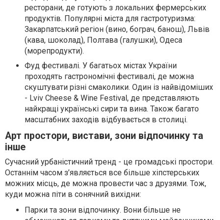
ресторани, де готують з локальних фермерських
продуктів. Популярні міста для гастротуризма:
Закарпатський регіон (вино, бограч, банош), Львів
(кава, шоколад), Полтава (галушки), Одеса
(морепродукти).
Фуд фестивалі. У багатьох містах України
проходять гастрономічні фестивалі, де можна
скуштувати різні смаколики. Один із найвідоміших
- Lviv Cheese & Wine Festival, де представляють
найкращі українські сири та вина. Також багато
масштабних заходів відбувається в столиці.
Арт простори, вистави, зони відпочинку та
інше
Сучасний урбаністичний тренд - це громадські простори.
Останнім часом з’являється все більше хіпстерських
можних місць, де можна провести час з друзями. Тож,
куди можна піти в сонячний вихідни:
Парки та зони відпочинку. Вони більше не