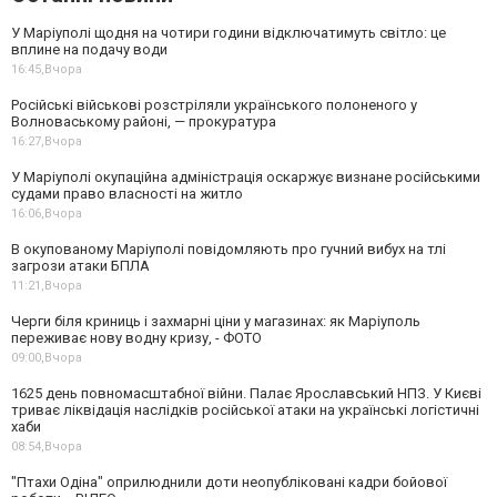
У Маріуполі щодня на чотири години відключатимуть світло: це
вплине на подачу води
16:45,
Вчора
Російські військові розстріляли українського полоненого у
Волноваському районі, — прокуратура
16:27,
Вчора
У Маріуполі окупаційна адміністрація оскаржує визнане російськими
судами право власності на житло
16:06,
Вчора
В окупованому Маріуполі повідомляють про гучний вибух на тлі
загрози атаки БПЛА
11:21,
Вчора
Черги біля криниць і захмарні ціни у магазинах: як Маріуполь
переживає нову водну кризу, - ФОТО
09:00,
Вчора
1625 день повномасштабної війни. Палає Ярославський НПЗ. У Києві
триває ліквідація наслідків російської атаки на українські логістичні
хаби
08:54,
Вчора
"Птахи Одіна" оприлюднили доти неопубліковані кадри бойової