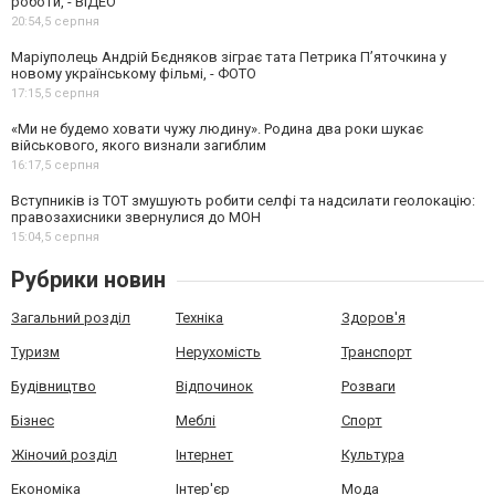
роботи, - ВІДЕО
20:54,
5 серпня
Маріуполець Андрій Бєдняков зіграє тата Петрика П’яточкина у
новому українському фільмі, - ФОТО
17:15,
5 серпня
«Ми не будемо ховати чужу людину». Родина два роки шукає
військового, якого визнали загиблим
16:17,
5 серпня
Вступників із ТОТ змушують робити селфі та надсилати геолокацію:
правозахисники звернулися до МОН
15:04,
5 серпня
Рубрики новин
Загальний розділ
Техніка
Здоров'я
Туризм
Нерухомість
Транспорт
Будівництво
Відпочинок
Розваги
Бізнес
Меблі
Спорт
Жіночий розділ
Інтернет
Культура
Економіка
Інтер'єр
Мода