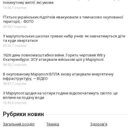
покинутому житлі: які умови
10:06,
7 серпня
П’ятьох українських підлітків евакуювали з тимчасово окупованої
території, - ФОТО
09:53,
7 серпня
У маріупольських школах триває набір учнів: як навчатимуться діти
та куди звертатися
09:35,
7 серпня
1626 день повномасштабної війни. Горить черговий WB у
Єкатеринбурзі. ЗСУ атакували військові цілі у Маріуполі
08:55,
7 серпня
В окупованому Маріуполі БПЛА знову атакували енергетичну
інфраструктуру, — ВІДЕО
08:47,
7 серпня
У Маріуполі щодня на чотири години відключатимуть світло: це
вплине на подачу води
16:45,
6 серпня
Рубрики новин
Загальний розділ
Техніка
Здоров'я