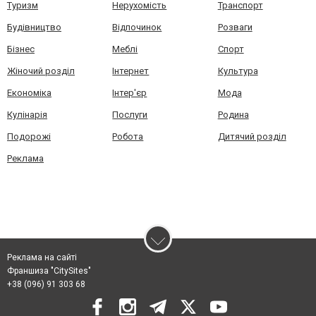
Туризм
Нерухомість
Транспорт
Будівництво
Відпочинок
Розваги
Бізнес
Меблі
Спорт
Жіночий розділ
Інтернет
Культура
Економіка
Інтер'єр
Мода
Кулінарія
Послуги
Родина
Подорожі
Робота
Дитячий розділ
Реклама
Реклама на сайті
Франшиза "CitySites"
+38 (096) 91 303 68