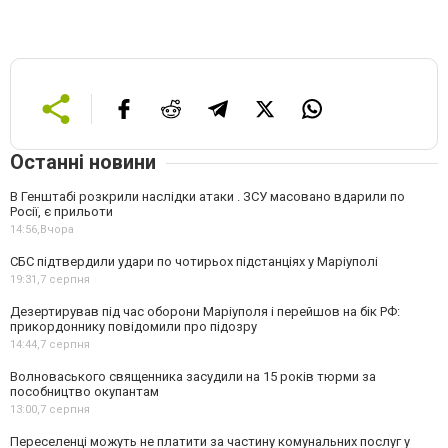
Останні новини
В Генштабі розкрили наслідки атаки . ЗСУ масовано вдарили по
Росії, є прильоти
14:56,
Вчора
СБС підтвердили удари по чотирьох підстанціях у Маріуполі
19:31,
7 серпня
Дезертирував під час оборони Маріуполя і перейшов на бік РФ:
прикордоннику повідомили про підозру
14:44,
7 серпня
Волноваського священника засудили на 15 років тюрми за
пособництво окупантам
13:00,
7 серпня
Переселенці можуть не платити за частину комунальних послуг у