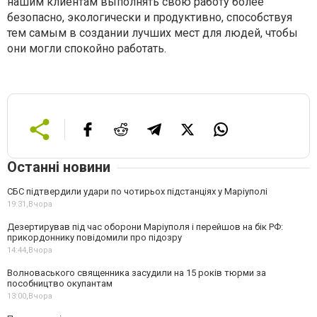
нашим клиентам выполнять свою работу более
безопасно, экологически и продуктивно, способствуя
тем самым в создании лучших мест для людей, чтобы
они могли спокойно работать.
Останні новини
СБС підтвердили удари по чотирьох підстанціях у Маріуполі
19:31,
Вчора
Дезертирував під час оборони Маріуполя і перейшов на бік РФ:
прикордоннику повідомили про підозру
14:44,
Вчора
Волноваського священника засудили на 15 років тюрми за
пособництво окупантам
13:00,
Вчора