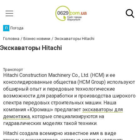
П
Погода
Головна
Бізнес новини
Экскаваторы Hitachi
Экскаваторы Hitachi
Транспорт
Hitachi Construction Machinery Co., Ltd. (HCM) и ее
консолидированные общества (HCM Group) используют
обширный опыт и передовые технологические
возможности для разработки и производства широкого
спектра передовых строительных машин. Наша
компания «Юромаш» предлагает
экскаваторы для
демонтажа
, которые специализируются на
гидравлических моделях такой техники.
Hitachi создала всемирно известное имя в виде