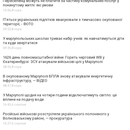
Переселенці можуть не платити за частину комунальних послуг у
покинутому житлі: які умови
10:06,
Вчора
П’ятьох українських підлітків евакуювали з тимчасово окупованої
території, - ФОТО
09:53,
Вчора
У маріупольських школах триває набір учнів: як навчатимуться діти
та куди звертатися
09:35,
Вчора
1626 день повномасштабної війни. Горить черговий WB у
Єкатеринбурзі. ЗСУ атакували військові цілі у Маріуполі
08:55,
Вчора
В окупованому Маріуполі БПЛА знову атакували енергетичну
інфраструктуру, — ВІДЕО
08:47,
Вчора
У Маріуполі щодня на чотири години відключатимуть світло: це
вплине на подачу води
16:45,
6 серпня
Російські військові розстріляли українського полоненого у
Волноваському районі, — прокуратура
16:27,
6 серпня