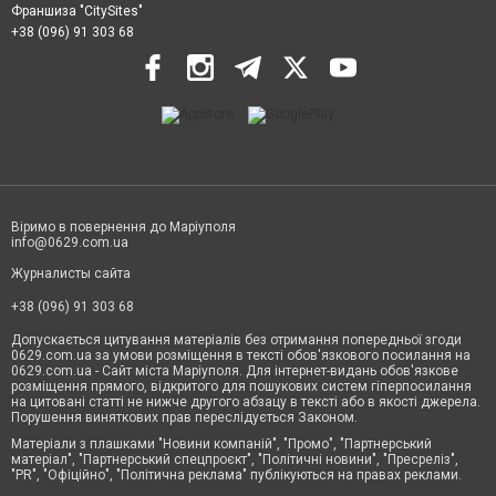
Франшиза "CitySites"
+38 (096) 91 303 68
Віримо в повернення до Маріуполя
info@0629.com.ua
Журналисты сайта
+38 (096) 91 303 68
Допускається цитування матеріалів без отримання попередньої згоди
0629.com.ua за умови розміщення в тексті обов'язкового посилання на
0629.com.ua - Сайт міста Маріуполя. Для інтернет-видань обов'язкове
розміщення прямого, відкритого для пошукових систем гіперпосилання
на цитовані статті не нижче другого абзацу в тексті або в якості джерела.
Порушення виняткових прав переслідується Законом.
Матеріали з плашками "Новини компаній", "Промо", "Партнерський
матеріал", "Партнерський спецпроєкт", "Політичні новини", "Пресреліз",
"PR", "Офіційно", "Політична реклама" публікуються на правах реклами.