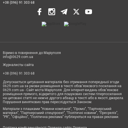
+38 (096) 91 303 68
Віримо в повернення до Маріуполя
info@0629.com.ua
Журналисты сайта
+38 (096) 91 303 68
Допускається цитування матеріалів без отримання попередньої згоди
0629.com.ua за умови розміщення в тексті обов'язкового посилання на
0629.com.ua - Сайт міста Маріуполя. Для інтернет-видань обов'язкове
розміщення прямого, відкритого для пошукових систем гіперпосилання
на цитовані статті не нижче другого абзацу в тексті або в якості джерела.
Порушення виняткових прав переслідується Законом.
Матеріали з плашками "Новини компаній", "Промо", "Партнерський
матеріал", "Партнерський спецпроєкт", "Політичні новини", "Пресреліз",
"PR", "Офіційно", "Політична реклама" публікуються на правах реклами.
Політика конфіденційності
Правила сайту
Правила