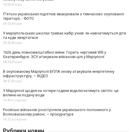
10:06,
Вчора
П’ятьох українських підлітків евакуювали з тимчасово окупованої
території, - ФОТО
09:53,
Вчора
У маріупольських школах триває набір учнів: як навчатимуться діти
та куди звертатися
09:35,
Вчора
1626 день повномасштабної війни. Горить черговий WB у
Єкатеринбурзі. ЗСУ атакували військові цілі у Маріуполі
08:55,
Вчора
В окупованому Маріуполі БПЛА знову атакували енергетичну
інфраструктуру, — ВІДЕО
08:47,
Вчора
У Маріуполі щодня на чотири години відключатимуть світло: це
вплине на подачу води
16:45,
6 серпня
Російські військові розстріляли українського полоненого у
Волноваському районі, — прокуратура
16:27,
6 серпня
Рубрики новин