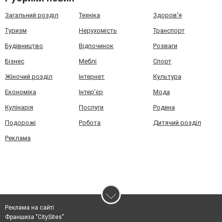
Загальний розділ
Техніка
Здоров'я
Туризм
Нерухомість
Транспорт
Будівництво
Відпочинок
Розваги
Бізнес
Меблі
Спорт
Жіночий розділ
Інтернет
Культура
Економіка
Інтер'єр
Мода
Кулінарія
Послуги
Родина
Подорожі
Робота
Дитячий розділ
Реклама
Реклама на сайті
Франшиза "CitySites"