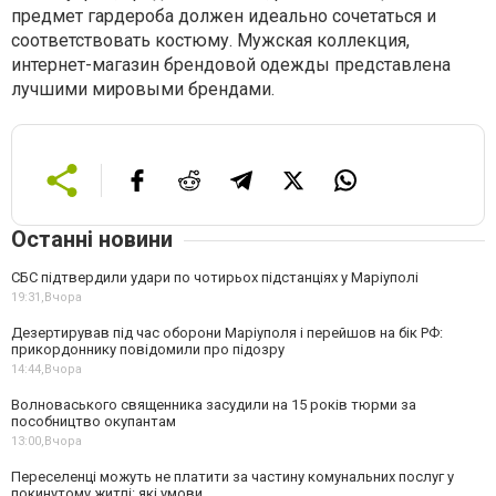
предмет гардероба должен идеально сочетаться и
соответствовать костюму. Мужская коллекция,
интернет-магазин брендовой одежды представлена
лучшими мировыми брендами.
Останні новини
СБС підтвердили удари по чотирьох підстанціях у Маріуполі
19:31,
Вчора
Дезертирував під час оборони Маріуполя і перейшов на бік РФ:
прикордоннику повідомили про підозру
14:44,
Вчора
Волноваського священника засудили на 15 років тюрми за
пособництво окупантам
13:00,
Вчора
Переселенці можуть не платити за частину комунальних послуг у
покинутому житлі: які умови