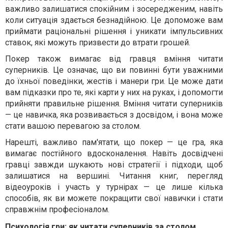
важливо залишатися спокійним і зосередженим, навіть
коли ситуація здається безнадійною. Це допоможе вам
приймати раціональні рішення і уникати імпульсивних
ставок, які можуть призвести до втрати грошей.
Покер також вимагає від гравця вміння читати
суперників. Це означає, що ви повинні бути уважними
до їхньої поведінки, жестів і манери гри. Це може дати
вам підказки про те, які карти у них на руках, і допомогти
прийняти правильне рішення. Вміння читати суперників
— це навичка, яка розвивається з досвідом, і вона може
стати вашою перевагою за столом.
Нарешті, важливо пам'ятати, що покер — це гра, яка
вимагає постійного вдосконалення. Навіть досвідчені
гравці завжди шукають нові стратегії і підходи, щоб
залишатися на вершині. Читання книг, перегляд
відеоуроків і участь у турнірах — це лише кілька
способів, як ви можете покращити свої навички і стати
справжнім професіоналом.
Психологія гри: як читати суперників за столом