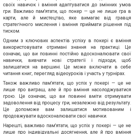
своїх навичок і вміння адаптуватися до змінних умов
гри. Важливо пам'ятати, що покер — це не лише гра в
карти, але й мистецтво, яке вимагає від гравця
стратегічного мислення і вміння приймати рішення під
тиском.
Одним з ключових аспектів успіху в покері є вміння
використовувати отримані знання на практиці. Це
означає, що ви повинні постійно вдосконалювати свої
навички, вивчати нові стратегії і підходи, щоб
залишатися на вершині. Це може включати в себе
читання книг, перегляд відеоуроків і участь у турнірах.
Також важливо пам'ятати, що успіх у покері — це не
лише про виграш, але й про вміння насолоджуватися
грою. Це означає, що ви повинні вміти отримувати
задоволення від процесу гри, незалежно від результату.
Це допоможе вам залишатися мотивованим і
продовжувати вдосконалювати свої навички.
Нарешті, важливо пам'ятати, що успіх у покері — це не
лише про індивідуальні досягнення, але й про вміння