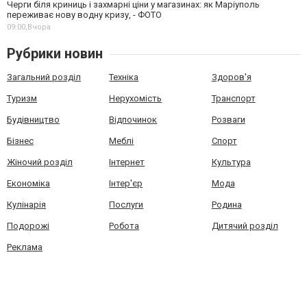
Черги біля криниць і захмарні ціни у магазинах: як Маріуполь
переживає нову водну кризу, - ФОТО
09:00,
Вчора
Рубрики новин
Загальний розділ
Техніка
Здоров'я
Туризм
Нерухомість
Транспорт
Будівництво
Відпочинок
Розваги
Бізнес
Меблі
Спорт
Жіночий розділ
Інтернет
Культура
Економіка
Інтер'єр
Мода
Кулінарія
Послуги
Родина
Подорожі
Робота
Дитячий розділ
Реклама