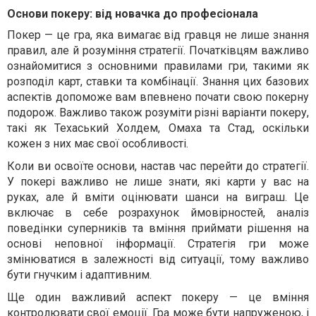
Основи покеру: від новачка до професіонала
Покер — це гра, яка вимагає від гравця не лише знання
правил, але й розуміння стратегії. Початківцям важливо
ознайомитися з основними правилами гри, такими як
розподіл карт, ставки та комбінації. Знання цих базових
аспектів допоможе вам впевнено почати свою покерну
подорож. Важливо також розуміти різні варіанти покеру,
такі як Техаський Холдем, Омаха та Стад, оскільки
кожен з них має свої особливості.
Коли ви освоїте основи, настав час перейти до стратегії.
У покері важливо не лише знати, які карти у вас на
руках, але й вміти оцінювати шанси на виграш. Це
включає в себе розрахунок ймовірностей, аналіз
поведінки суперників та вміння приймати рішення на
основі неповної інформації. Стратегія гри може
змінюватися в залежності від ситуації, тому важливо
бути гнучким і адаптивним.
Ще один важливий аспект покеру — це вміння
контролювати свої емоції. Гра може бути напруженою, і