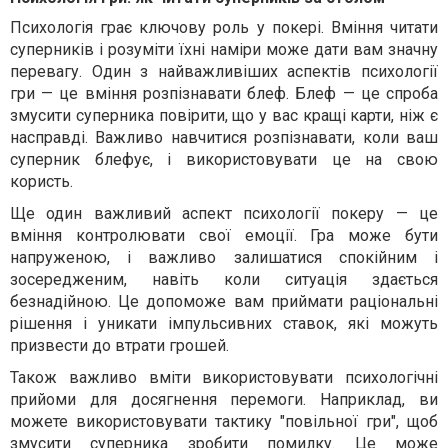
Психологія грає ключову роль у покері. Вміння читати
суперників і розуміти їхні наміри може дати вам значну
перевагу. Один з найважливіших аспектів психології
гри — це вміння розпізнавати блеф. Блеф — це спроба
змусити суперника повірити, що у вас кращі карти, ніж є
насправді. Важливо навчитися розпізнавати, коли ваш
суперник блефує, і використовувати це на свою
користь.
Ще один важливий аспект психології покеру — це
вміння контролювати свої емоції. Гра може бути
напруженою, і важливо залишатися спокійним і
зосередженим, навіть коли ситуація здається
безнадійною. Це допоможе вам приймати раціональні
рішення і уникати імпульсивних ставок, які можуть
призвести до втрати грошей.
Також важливо вміти використовувати психологічні
прийоми для досягнення перемоги. Наприклад, ви
можете використовувати тактику "повільної гри", щоб
змусити суперника зробити помилку. Це може