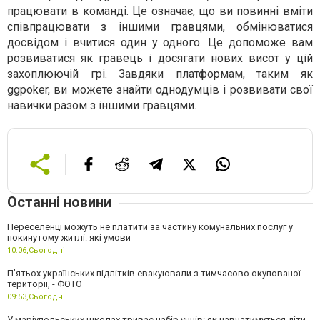
працювати в команді. Це означає, що ви повинні вміти
співпрацювати з іншими гравцями, обмінюватися
досвідом і вчитися один у одного. Це допоможе вам
розвиватися як гравець і досягати нових висот у цій
захоплюючій грі. Завдяки платформам, таким як
ggpoker,
ви можете знайти однодумців і розвивати свої
навички разом з іншими гравцями.
Останні новини
Переселенці можуть не платити за частину комунальних послуг у
покинутому житлі: які умови
10:06,
Сьогодні
П’ятьох українських підлітків евакуювали з тимчасово окупованої
території, - ФОТО
09:53,
Сьогодні
У маріупольських школах триває набір учнів: як навчатимуться діти