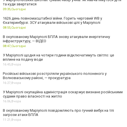
та куди звертатися
09:35,
Сьогодні
1626 день повномасштабної війни. Горить черговий WB у
Єкатеринбурзі. ЗСУ атакували військові цілі у Маріуполі
08:55,
Сьогодні
В окупованому Маріуполі БПЛА знову атакували енергетичну
інфраструктуру, — ВІДЕО
08:47,
Сьогодні
У Маріуполі щодня на чотири години відключатимуть світло: це
вплине на подачу води
16:45,
Вчора
Російські військові розстріляли українського полоненого у
Волноваському районі, — прокуратура
16:27,
Вчора
У Маріуполі окупаційна адміністрація оскаржує визнане російськими
судами право власності на житло
16:06,
Вчора
В окупованому Маріуполі повідомляють про гучний вибух на тлі
загрози атаки БПЛА
11:21,
Вчора