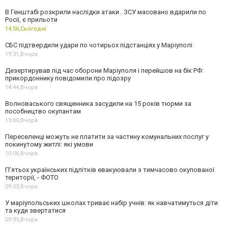
В Генштабі розкрили наслідки атаки . ЗСУ масовано вдарили по
Росії, є прильоти
14:56,
Сьогодні
СБС підтвердили удари по чотирьох підстанціях у Маріуполі
19:31,
Вчора
Дезертирував під час оборони Маріуполя і перейшов на бік РФ:
прикордоннику повідомили про підозру
14:44,
Вчора
Волноваського священника засудили на 15 років тюрми за
пособництво окупантам
13:00,
Вчора
Переселенці можуть не платити за частину комунальних послуг у
покинутому житлі: які умови
10:06,
Вчора
П’ятьох українських підлітків евакуювали з тимчасово окупованої
території, - ФОТО
09:53,
Вчора
У маріупольських школах триває набір учнів: як навчатимуться діти
та куди звертатися
09:35,
Вчора