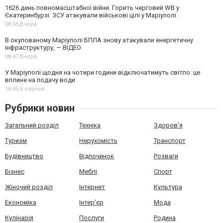
1626 день повномасштабної війни. Горить черговий WB у
Єкатеринбурзі. ЗСУ атакували військові цілі у Маріуполі
08:55,
Вчора
В окупованому Маріуполі БПЛА знову атакували енергетичну
інфраструктуру, — ВІДЕО
08:47,
Вчора
У Маріуполі щодня на чотири години відключатимуть світло: це
вплине на подачу води
16:45,
6 серпня
Рубрики новин
Загальний розділ
Техніка
Здоров'я
Туризм
Нерухомість
Транспорт
Будівництво
Відпочинок
Розваги
Бізнес
Меблі
Спорт
Жіночий розділ
Інтернет
Культура
Економіка
Інтер'єр
Мода
Кулінарія
Послуги
Родина