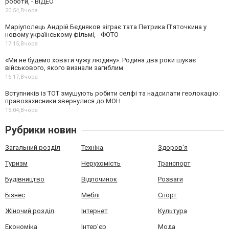
роботи, - ВІДЕО
20:54,
Вчора
Маріуполець Андрій Бєдняков зіграє тата Петрика П’яточкина у
новому українському фільмі, - ФОТО
17:15,
Вчора
«Ми не будемо ховати чужу людину». Родина два роки шукає
військового, якого визнали загиблим
16:17,
Вчора
Вступників із ТОТ змушують робити селфі та надсилати геолокацію:
правозахисники звернулися до МОН
15:04,
Вчора
Рубрики новин
Загальний розділ
Техніка
Здоров'я
Туризм
Нерухомість
Транспорт
Будівництво
Відпочинок
Розваги
Бізнес
Меблі
Спорт
Жіночий розділ
Інтернет
Культура
Економіка
Інтер'єр
Мода