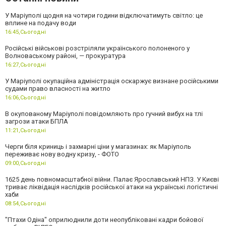
У Маріуполі щодня на чотири години відключатимуть світло: це
вплине на подачу води
16:45,
Сьогодні
Російські військові розстріляли українського полоненого у
Волноваському районі, — прокуратура
16:27,
Сьогодні
У Маріуполі окупаційна адміністрація оскаржує визнане російськими
судами право власності на житло
16:06,
Сьогодні
В окупованому Маріуполі повідомляють про гучний вибух на тлі
загрози атаки БПЛА
11:21,
Сьогодні
Черги біля криниць і захмарні ціни у магазинах: як Маріуполь
переживає нову водну кризу, - ФОТО
09:00,
Сьогодні
1625 день повномасштабної війни. Палає Ярославський НПЗ. У Києві
триває ліквідація наслідків російської атаки на українські логістичні
хаби
08:54,
Сьогодні
"Птахи Одіна" оприлюднили доти неопубліковані кадри бойової