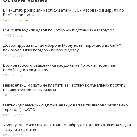
В Генштабі розкрили наслідки атаки . ЗСУ масовано вдарили по
Росії, є прильоти
14:56,
Сьогодні
СБС підтвердили удари по чотирьох підстанціях у Маріуполі
19:31,
Вчора
Дезертирував під час оборони Маріуполя і перейшов на бік РФ:
прикордоннику повідомили про підозру
14:44,
Вчора
Волноваського священника засудили на 15 років тюрми за
пособництво окупантам
13:00,
Вчора
Переселенці можуть не платити за частину комунальних послуг у
покинутому житлі: які умови
10:06,
Вчора
П’ятьох українських підлітків евакуювали з тимчасово окупованої
території, - ФОТО
09:53,
Вчора
У маріупольських школах триває набір учнів: як навчатимуться діти
та куди звертатися
09:35,
Вчора