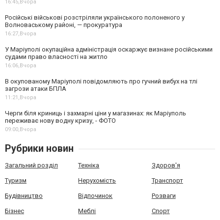
16:45,
Вчора
Російські військові розстріляли українського полоненого у
Волноваському районі, — прокуратура
16:27,
Вчора
У Маріуполі окупаційна адміністрація оскаржує визнане російськими
судами право власності на житло
16:06,
Вчора
В окупованому Маріуполі повідомляють про гучний вибух на тлі
загрози атаки БПЛА
11:21,
Вчора
Черги біля криниць і захмарні ціни у магазинах: як Маріуполь
переживає нову водну кризу, - ФОТО
09:00,
Вчора
Рубрики новин
Загальний розділ
Техніка
Здоров'я
Туризм
Нерухомість
Транспорт
Будівництво
Відпочинок
Розваги
Бізнес
Меблі
Спорт