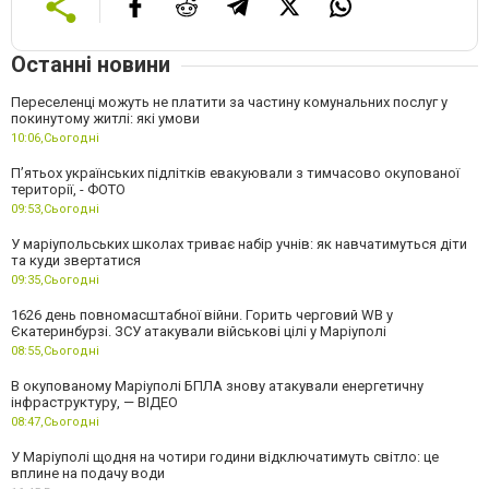
Останні новини
Переселенці можуть не платити за частину комунальних послуг у
покинутому житлі: які умови
10:06,
Сьогодні
П’ятьох українських підлітків евакуювали з тимчасово окупованої
території, - ФОТО
09:53,
Сьогодні
У маріупольських школах триває набір учнів: як навчатимуться діти
та куди звертатися
09:35,
Сьогодні
1626 день повномасштабної війни. Горить черговий WB у
Єкатеринбурзі. ЗСУ атакували військові цілі у Маріуполі
08:55,
Сьогодні
В окупованому Маріуполі БПЛА знову атакували енергетичну
інфраструктуру, — ВІДЕО
08:47,
Сьогодні
У Маріуполі щодня на чотири години відключатимуть світло: це
вплине на подачу води