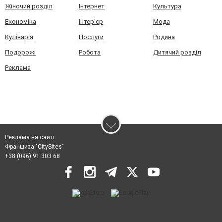
Жіночий розділ
Інтернет
Культура
Економіка
Інтер'єр
Мода
Кулінарія
Послуги
Родина
Подорожі
Робота
Дитячий розділ
Реклама
Реклама на сайті
Франшиза "CitySites"
+38 (096) 91 303 68