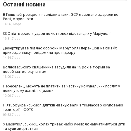
Останні новини
В Генштабі розкрили наслідки атаки . ЗСУ масовано вдарили по
Росії, є прильоти
14:56,
Вчора
СБС підтвердили удари по чотирьох підстанціях у Маріуполі
19:31,
7 серпня
Дезертирував під час оборони Маріуполя і перейшов на бік РФ:
прикордоннику повідомили про підозру
14:44,
7 серпня
Волноваського священника засудили на 15 років тюрми за
пособництво окупантам
13:00,
7 серпня
Переселенці можуть не платити за частину комунальних послуг у
покинутому житлі: які умови
10:06,
7 серпня
П’ятьох українських підлітків евакуювали з тимчасово окупованої
території, - ФОТО
09:53,
7 серпня
У маріупольських школах триває набір учнів: як навчатимуться діти
та куди звертатися