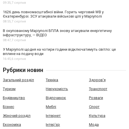
09:35,
7 серпня
1626 день повномасштабної війни. Горить черговий WB у
Єкатеринбурзі. ЗСУ атакували військові цілі у Маріуполі
08:55,
7 серпня
В окупованому Маріуполі БПЛА знову атакували енергетичну
інфраструктуру, — ВІДЕО
08:47,
7 серпня
У Маріуполі щодня на чотири години відключатимуть світло: це
вплине на подачу води
16:45,
6 серпня
Рубрики новин
Загальний розділ
Техніка
Здоров'я
Туризм
Нерухомість
Транспорт
Будівництво
Відпочинок
Розваги
Бізнес
Меблі
Спорт
Жіночий розділ
Інтернет
Культура
Економіка
Інтер'єр
Мода