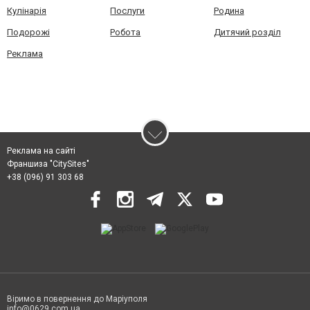
Кулінарія
Послуги
Родина
Подорожі
Робота
Дитячий розділ
Реклама
Реклама на сайті
Франшиза "CitySites"
+38 (096) 91 303 68
Віримо в повернення до Маріуполя
info@0629.com.ua