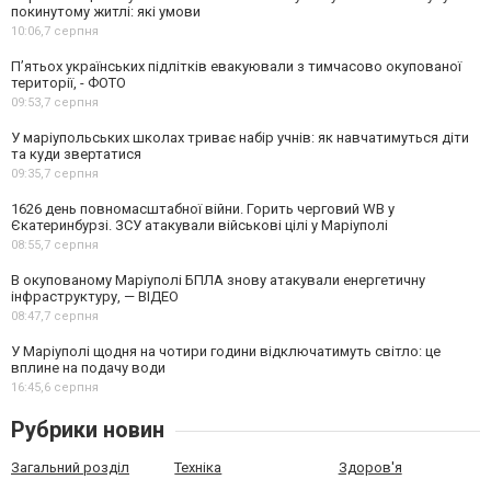
покинутому житлі: які умови
10:06,
7 серпня
П’ятьох українських підлітків евакуювали з тимчасово окупованої
території, - ФОТО
09:53,
7 серпня
У маріупольських школах триває набір учнів: як навчатимуться діти
та куди звертатися
09:35,
7 серпня
1626 день повномасштабної війни. Горить черговий WB у
Єкатеринбурзі. ЗСУ атакували військові цілі у Маріуполі
08:55,
7 серпня
В окупованому Маріуполі БПЛА знову атакували енергетичну
інфраструктуру, — ВІДЕО
08:47,
7 серпня
У Маріуполі щодня на чотири години відключатимуть світло: це
вплине на подачу води
16:45,
6 серпня
Рубрики новин
Загальний розділ
Техніка
Здоров'я