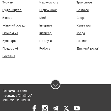
Туризм
Нерухомість
Транспорт
Будівництво
Відпочинок
Розваги
Бізнес
Меблі
Спорт
Жіночий розділ
Інтернет
Культура
Економіка
Інтер'єр
Мода
Кулінарія
Послуги
Родина
Подорожі
Робота
Дитячий розділ
Реклама
Реклама на сайті
Франшиза "CitySites"
+38 (096) 91 303 68