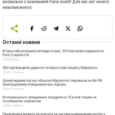
возможно с компанией Fenix event! Для нас нет ничего
невозможного.
Останні новини
В Генштабі розкрили наслідки атаки . ЗСУ масовано вдарили по
Росії, є прильоти
14:56,
Вчора
СБС підтвердили удари по чотирьох підстанціях у Маріуполі
19:31,
7 серпня
Дезертирував під час оборони Маріуполя і перейшов на бік РФ:
прикордоннику повідомили про підозру
14:44,
7 серпня
Волноваського священника засудили на 15 років тюрми за
пособництво окупантам
13:00,
7 серпня
Переселенці можуть не платити за частину комунальних послуг у