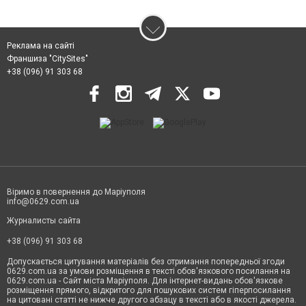
Реклама на сайті
Франшиза "CitySites"
+38 (096) 91 303 68
Віримо в повернення до Маріуполя
info@0629.com.ua
Журналисты сайта
+38 (096) 91 303 68
Допускається цитування матеріалів без отримання попередньої згоди
0629.com.ua за умови розміщення в тексті обов'язкового посилання на
0629.com.ua - Сайт міста Маріуполя. Для інтернет-видань обов'язкове
розміщення прямого, відкритого для пошукових систем гіперпосилання
на цитовані статті не нижче другого абзацу в тексті або в якості джерела.