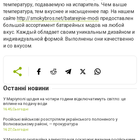
температуру, подаваемую на испаритель. Чем выше
температура, тем вкуснее и насыщеннее пар. На нашем
сайте
http://smokybros.net/batarejnie-modi
предоставлен
большой ассортимент батарейных модов на любой
вкус. Каждый обладает своим уникальным дизайном и
индивидуальной формой. Выполнены они качественно
и со вкусом.
Останні новини
У Маріуполі щодня на чотири години відключатимуть світло: це
вплине на подачу води
16:45,
Сьогодні
Російські військові розстріляли українського полоненого у
Волноваському районі, — прокуратура
16:27,
Сьогодні
У Маріуполі окупаційна адміністрація оскаржує визнане російськими