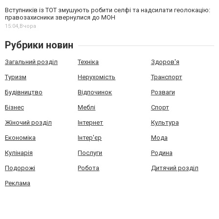
Вступників із ТОТ змушують робити селфі та надсилати геолокацію:
правозахисники звернулися до МОН
15:04,
Вчора
Рубрики новин
Загальний розділ
Техніка
Здоров'я
Туризм
Нерухомість
Транспорт
Будівництво
Відпочинок
Розваги
Бізнес
Меблі
Спорт
Жіночий розділ
Інтернет
Культура
Економіка
Інтер'єр
Мода
Кулінарія
Послуги
Родина
Подорожі
Робота
Дитячий розділ
Реклама