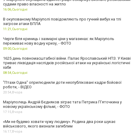
судами право власності на житло
16:06,
Сьогодні
В окупованому Маріуполі повідомляють про гучний вибух на тлі
загрози атаки БПЛА
11:21,
Сьогодні
Черги біля криниць і захмарні ціни у магазинах: як Маріуполь
переживає нову водну кризу, - ФОТО
09:00,
Сьогодні
1625 день повномасштабної війни. Палає Ярославський НПЗ. У Києві
триває ліквідація наслідків російської атаки на українські логістичні
хаби
08:54,
Сьогодні
"Птахи Одіна" оприлюднили доти неопубліковані кадри бойової
роботи, - ВІДЕО
20:54,
Вчора
Маріуполець Андрій Бєдняков зіграє тата Петрика П’яточкина у
новому українському фільмі, - ФОТО
17:15,
Вчора
«Ми не будемо ховати чужу людину». Родина два роки шукає
військового, якого визнали загиблим
16:17,
Вчора