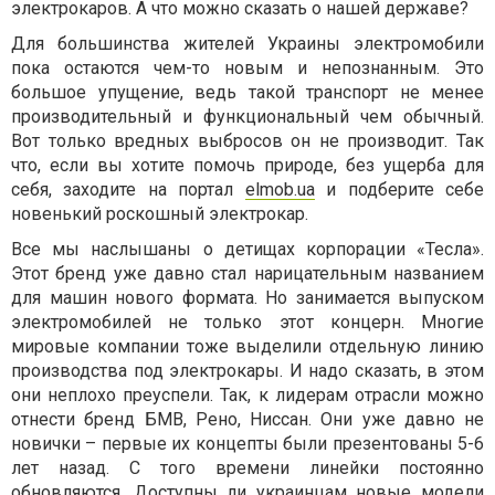
электрокаров. А что можно сказать о нашей державе?
Для большинства жителей Украины электромобили
пока остаются чем-то новым и непознанным. Это
большое упущение, ведь такой транспорт не менее
производительный и функциональный чем обычный.
Вот только вредных выбросов он не производит. Так
что, если вы хотите помочь природе, без ущерба для
себя, заходите на портал
elmob.ua
и подберите себе
новенький роскошный электрокар.
Все мы наслышаны о детищах корпорации «Тесла».
Этот бренд уже давно стал нарицательным названием
для машин нового формата. Но занимается выпуском
электромобилей не только этот концерн. Многие
мировые компании тоже выделили отдельную линию
производства под электрокары. И надо сказать, в этом
они неплохо преуспели. Так, к лидерам отрасли можно
отнести бренд БМВ, Рено, Ниссан. Они уже давно не
новички – первые их концепты были презентованы 5-6
лет назад. С того времени линейки постоянно
обновляются. Доступны ли украинцам новые модели