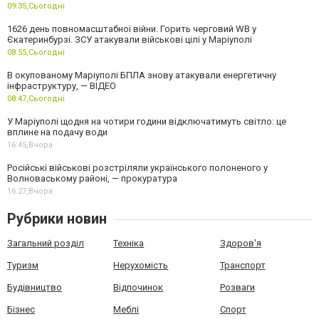
09:35,
Сьогодні
1626 день повномасштабної війни. Горить черговий WB у
Єкатеринбурзі. ЗСУ атакували військові цілі у Маріуполі
08:55,
Сьогодні
В окупованому Маріуполі БПЛА знову атакували енергетичну
інфраструктуру, — ВІДЕО
08:47,
Сьогодні
У Маріуполі щодня на чотири години відключатимуть світло: це
вплине на подачу води
16:45,
Вчора
Російські військові розстріляли українського полоненого у
Волноваському районі, — прокуратура
16:27,
Вчора
Рубрики новин
Загальний розділ
Техніка
Здоров'я
Туризм
Нерухомість
Транспорт
Будівництво
Відпочинок
Розваги
Бізнес
Меблі
Спорт