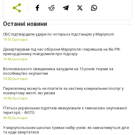
Останні новини
СБС підтвердили удари по чотирьох підстанціях у Маріуполі
19:31,
Сьогодні
Дезертирував під час оборони Маріуполя і перейшов на бік РФ:
прикордоннику повідомили про підозру
14:44,
Сьогодні
Волноваського священника засудили на 15 років тюрми за
пособництво окупантам
13:00,
Сьогодні
Переселенці можуть не платити за частину комунальних послуг у
покинутому житлі: які умови
10:06,
Сьогодні
П’ятьох українських підлітків евакуювали з тимчасово окупованої
території, - ФОТО
09:53,
Сьогодні
У маріупольських школах триває набір учнів: як навчатимуться діти
та куди звертатися