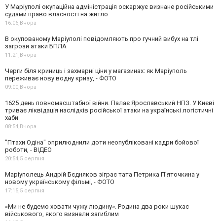
У Маріуполі окупаційна адміністрація оскаржує визнане російськими
судами право власності на житло
16:06,
Вчора
В окупованому Маріуполі повідомляють про гучний вибух на тлі
загрози атаки БПЛА
11:21,
Вчора
Черги біля криниць і захмарні ціни у магазинах: як Маріуполь
переживає нову водну кризу, - ФОТО
09:00,
Вчора
1625 день повномасштабної війни. Палає Ярославський НПЗ. У Києві
триває ліквідація наслідків російської атаки на українські логістичні
хаби
08:54,
Вчора
"Птахи Одіна" оприлюднили доти неопубліковані кадри бойової
роботи, - ВІДЕО
20:54,
5 серпня
Маріуполець Андрій Бєдняков зіграє тата Петрика П’яточкина у
новому українському фільмі, - ФОТО
17:15,
5 серпня
«Ми не будемо ховати чужу людину». Родина два роки шукає
військового, якого визнали загиблим