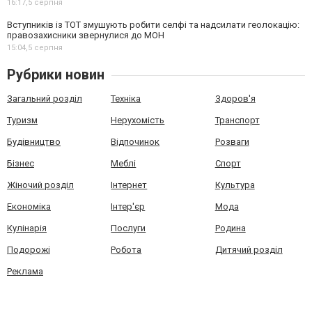
16:17,
5 серпня
Вступників із ТОТ змушують робити селфі та надсилати геолокацію:
правозахисники звернулися до МОН
15:04,
5 серпня
Рубрики новин
Загальний розділ
Техніка
Здоров'я
Туризм
Нерухомість
Транспорт
Будівництво
Відпочинок
Розваги
Бізнес
Меблі
Спорт
Жіночий розділ
Інтернет
Культура
Економіка
Інтер'єр
Мода
Кулінарія
Послуги
Родина
Подорожі
Робота
Дитячий розділ
Реклама