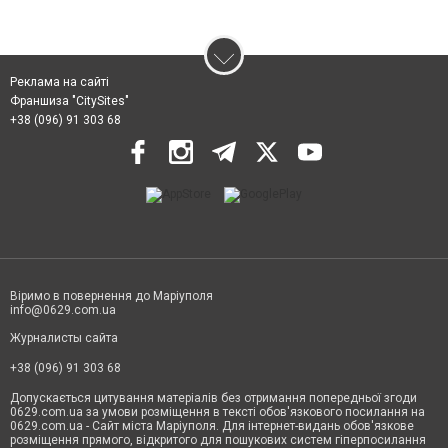
Реклама на сайті
Франшиза "CitySites"
+38 (096) 91 303 68
Віримо в повернення до Маріуполя
info@0629.com.ua
Журналисты сайта
+38 (096) 91 303 68
Допускається цитування матеріалів без отримання попередньої згоди
0629.com.ua за умови розміщення в тексті обов'язкового посилання на
0629.com.ua - Сайт міста Маріуполя. Для інтернет-видань обов'язкове
розміщення прямого, відкритого для пошукових систем гіперпосилання