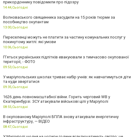
прикордоннику повідомили про підозру
14:44,
Сьогодні
Волноваського священника засудили на 15 років тюрми за
пособництво окупантам
13:00,
Сьогодні
Переселенці можуть не платити за частину комунальних послуг у
покинутому житлі: які умови
10:06,
Сьогодні
П’ятьох українських підлітків евакуювали з тимчасово окупованої
території, - ФОТО
09:53,
Сьогодні
У маріупольських школах триває набір учнів: як навчатимуться діти
та куди звертатися
09:35,
Сьогодні
1626 день повномасштабної війни. Горить черговий WB у
Єкатеринбурзі. ЗСУ атакували військові цілі у Маріуполі
08:55,
Сьогодні
В окупованому Маріуполі БПЛА знову атакували енергетичну
інфраструктуру, — ВІДЕО
08:47,
Сьогодні
У Маріуполі щодня на чотири години відключатимуть світло: це