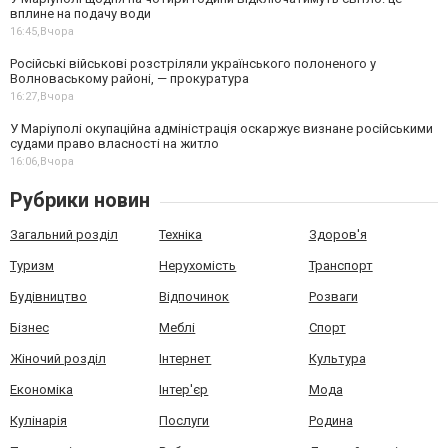
вплине на подачу води
16:45,
Вчора
Російські військові розстріляли українського полоненого у
Волноваському районі, — прокуратура
16:27,
Вчора
У Маріуполі окупаційна адміністрація оскаржує визнане російськими
судами право власності на житло
16:06,
Вчора
Рубрики новин
Загальний розділ
Техніка
Здоров'я
Туризм
Нерухомість
Транспорт
Будівництво
Відпочинок
Розваги
Бізнес
Меблі
Спорт
Жіночий розділ
Інтернет
Культура
Економіка
Інтер'єр
Мода
Кулінарія
Послуги
Родина