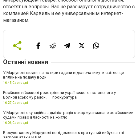
ответят на вопросы. Вас не разочарует сотрудничество с
компанией Карвиль и ее универсальным интернет-
магазином.
Останні новини
У Маріуполі щодня на чотири години відключатимуть світло: це
вплине на подачу води
16:45,
Сьогодні
Російські військові розстріляли українського полоненого у
Волноваському районі, — прокуратура
16:27,
Сьогодні
У Маріуполі окупаційна адміністрація оскаржує визнане російськими
судами право власності на житло
16:06,
Сьогодні
В окупованому Маріуполі повідомляють про гучний вибух на тлі
загрози атаки БПЛА