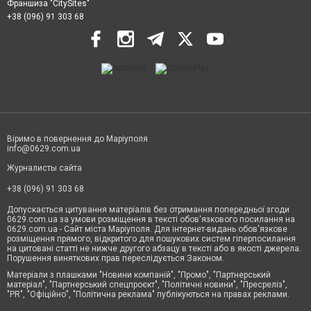
Франшиза "CitySites"
+38 (096) 91 303 68
Віримо в повернення до Маріуполя
info@0629.com.ua
Журналисты сайта
+38 (096) 91 303 68
Допускається цитування матеріалів без отримання попередньої згоди
0629.com.ua за умови розміщення в тексті обов'язкового посилання на
0629.com.ua - Сайт міста Маріуполя. Для інтернет-видань обов'язкове
розміщення прямого, відкритого для пошукових систем гіперпосилання
на цитовані статті не нижче другого абзацу в тексті або в якості джерела.
Порушення виняткових прав переслідується Законом.
Матеріали з плашками "Новини компаній", "Промо", "Партнерський
матеріал", "Партнерський спецпроєкт", "Політичні новини", "Пресреліз",
"PR", "Офіційно", "Політична реклама" публікуються на правах реклами.