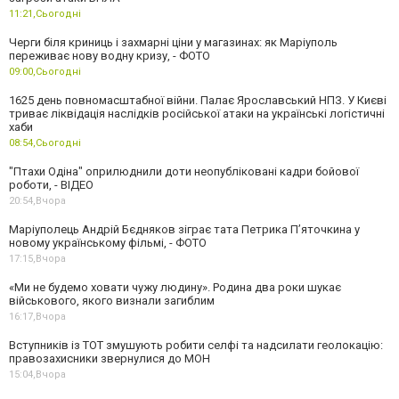
11:21,
Сьогодні
Черги біля криниць і захмарні ціни у магазинах: як Маріуполь
переживає нову водну кризу, - ФОТО
09:00,
Сьогодні
1625 день повномасштабної війни. Палає Ярославський НПЗ. У Києві
триває ліквідація наслідків російської атаки на українські логістичні
хаби
08:54,
Сьогодні
"Птахи Одіна" оприлюднили доти неопубліковані кадри бойової
роботи, - ВІДЕО
20:54,
Вчора
Маріуполець Андрій Бєдняков зіграє тата Петрика П’яточкина у
новому українському фільмі, - ФОТО
17:15,
Вчора
«Ми не будемо ховати чужу людину». Родина два роки шукає
військового, якого визнали загиблим
16:17,
Вчора
Вступників із ТОТ змушують робити селфі та надсилати геолокацію:
правозахисники звернулися до МОН
15:04,
Вчора