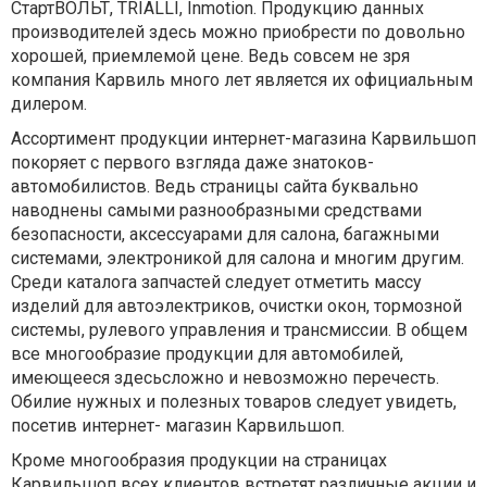
СтартВОЛЬТ, TRIALLI, Inmotion. Продукцию данных
производителей здесь можно приобрести по довольно
хорошей, приемлемой цене. Ведь совсем не зря
компания Карвиль много лет является их официальным
дилером.
Ассортимент продукции интернет-магазина Карвильшоп
покоряет с первого взгляда даже знатоков-
автомобилистов. Ведь страницы сайта буквально
наводнены самыми разнообразными средствами
безопасности, аксессуарами для салона, багажными
системами, электроникой для салона и многим другим.
Среди каталога запчастей следует отметить массу
изделий для автоэлектриков, очистки окон, тормозной
системы, рулевого управления и трансмиссии. В общем
все многообразие продукции для автомобилей,
имеющееся здесьсложно и невозможно перечесть.
Обилие нужных и полезных товаров следует увидеть,
посетив интернет- магазин Карвильшоп.
Кроме многообразия продукции на страницах
Карвильшоп всех клиентов встретят различные акции и