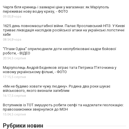
Черги біля криниць і захмарні ціни у магазинах: як Маріуполь
переживає нову водну кризу, - ФОТО
09:00,
Вчора
1625 день повномасштабної війни. Палає Ярославський НПЗ. У Києві
триває ліквідація наслідків російської атаки на українські логістичні
хаби
08:54,
Вчора
"Птахи Одіна" оприлюднили доти неопубліковані кадри бойової
роботи, - ВІДЕО
20:54,
5 серпня
Маріуполець Андрій Бєдняков зіграє тата Петрика П’яточкина у
новому українському фільмі, - ФОТО
17:15,
5 серпня
«Ми не будемо ховати чужу людину». Родина два роки шукає
військового, якого визнали загиблим
16:17,
5 серпня
Вступників із ТОТ змушують робити селфі та надсилати геолокацію:
правозахисники звернулися до МОН
15:04,
5 серпня
Рубрики новин