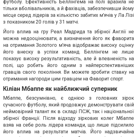
футболу. Ефективність Беллінгема на полі вразила не
тільки вболівальників, а й фахівців, забезпечивши йому
місце серед лідерів за кількістю забитих м'ячів у Ла Лізі
з показником 20 голів у 31 матчі.
Його вплив на гру Реал Мадрида та збірної Англії не
можна недооцінювати, а визначення його як фаворита
на отримання Золотого м'яча відображає високу оцінку
його внеску в успіхи команд. Беллінгем не лише
показує високу результативність, але й впевненість на
полі, що робить його одним з найперспективніших
гравців свого покоління. Ви можете зробити ставку на
отримання нагороди цим гравцем на Фаворит спорт.
Кіліан Мбаппе як найближчий суперник
Мбаппе, безсумнівно, є однією з головних зірок
сучасного футболу, який продовжує демонструвати свій
неймовірний талант як в складі ПСЖ, так і національної
збірної Франції. Після відходу зіркових колег Мбаппе
взяв на себе роль лідера команди, що лише підсилило
його вплив на результати матчів. Його надзвичайна