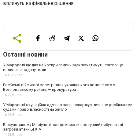
вплинуть на фінальне рішення.
Останні новини
У Маріуполі щодня на чотири години відключатимуть світло: це
вплине на подачу води
16:45,
Вчора
Російські військові розстріляли українського полоненого у
Волноваському районі, — прокуратура
16:27,
Вчора
У Маріуполі окупаційна адміністрація оскаржує визнане російськими
судами право власності на житло
16:06,
Вчора
В окупованому Маріуполі повідомляють про гучний вибух на тлі
загрози атаки БПЛА
11:21,
Вчора