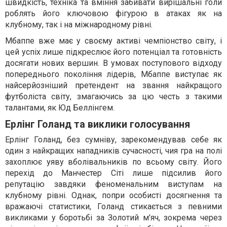
швидкість, техніка та вміння забивати вирішальні голи
роблять його ключовою фігурою в атаках як на
клубному, так і на міжнародному рівні.
Мбаппе вже має у своєму активі чемпіонство світу, і
цей успіх лише підкреслює його потенціал та готовність
досягати нових вершин. В умовах поступового відходу
попереднього покоління лідерів, Мбаппе виступає як
найсерйозніший претендент на звання найкращого
футболіста світу, змагаючись за цю честь з такими
талантами, як Юд Беллінгем.
Ерлінг Голанд та виклики голосування
Ерлінг Голанд, без сумніву, зарекомендував себе як
один з найкращих нападників сучасності, чия гра на полі
захоплює уяву вболівальників по всьому світу. Його
перехід до Манчестер Сіті лише підсилив його
репутацію завдяки феноменальним виступам на
клубному рівні. Однак, попри особисті досягнення та
вражаючі статистики, Голанд стикається з певними
викликами у боротьбі за Золотий м'яч, зокрема через