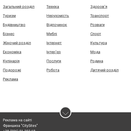
Загальний розділ
Техніка
Здоров'я
Туризм
Нерухомість
Транспорт
Будівництво
Відпочинок
Розваги
Бізнес
Меблі
Спорт
Жіночий розділ
Інтернет
Культура
Економіка
Інтер'єр
Мода
Кулінарія
Послуги
Родина
Подорожі
Робота
Дитячий розділ
Реклама
Реклама на сайті
Франшиза "CitySites"