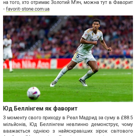
на того, хто отримає Золотий М’яч, можна тут в Фаворит
-
favorit-stone.com.ua
Юд Беллінгем як фаворит
З моменту свого приходу в Реал Мадрид за суму в £88.5
мільйонів, Юд Беллінгем невпинно демонструє, чому
вважається однією з найяскравіших зірок світового