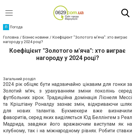
П
Погода
Головна
Бізнес новини
Коефіцієнт "Золотого м'яча": хто виграє
нагороду у 2024 році?
Коефіцієнт "Золотого м'яча": хто виграє
нагороду у 2024 році?
Загальний розділ
2024 рік обіцяє бути надзвичайно цікавим для гонки за
Золотий м'яч, з урахуванням зміни поколінь серед
футбольних зірок. Традиційна домінація Ліонеля Мессі
та Кріштіану Роналду зазнає змін, відкриваючи шлях
для нових талантів. Букмекери вже визначили
фаворитів, серед яких виділяється Юд Беллінгем з Реал
Мадрида, завдяки його вражаючим виступам як на
клубному, так і на міжнародному рівнях. Робити ставки