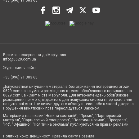
+38 (096) 91 303 68
Віримо в повернення до Маріуполя
info@0629.com.ua
Журналисты сайта
+38 (096) 91 303 68
Допускається цитування матеріалів без отримання попередньої згоди
0629.com.ua за умови розміщення в тексті обов'язкового посилання на
0629.com.ua - Сайт міста Маріуполя. Для інтернет-видань обов'язкове
розміщення прямого, відкритого для пошукових систем гіперпосилання
на цитовані статті не нижче другого абзацу в тексті або в якості джерела.
Порушення виняткових прав переслідується Законом.
Матеріали з плашками "Новини компаній", "Промо", "Партнерський
матеріал", "Партнерський спецпроєкт", "Політичні новини", "Пресреліз",
"PR", "Офіційно", "Політична реклама" публікуються на правах реклами.
Політика конфіденційності
Правила сайту
Правила