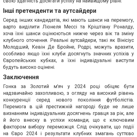
свою здатність досягати успіху на найвищому рівні.
Інші претенденти та аутсайдери
Серед інших кандидатів, які мають шанси на перемогу,
варто виділити Ліонеля Мессі та Кріштіану Роналду,
хоча їхні шанси оцінюються нижче через вік та зміну
клубного оточення. Реальні аутсайдери, такі як Вінісіус
Молодший, Кевін Де Бройне, Родрі, можуть вразити,
особливо якщо їхні клуби досягнуть значних успіхів у
Європейських кубках, а їхні індивідуальні виступи
будуть високо оцінені.
Заключення
Гонка за Золотий м'яч у 2024 році обіцяє бути
надзвичайно захопливою, з огляду на високий рівень
конкуренції серед нового покоління футболістів.
Перемога в цій престижній нагороді буде не лише
визнанням індивідуальних досягнень гравця за рік, але
й його внеску в успіхи команди, що є ключовим
фактором вибору переможця. Слід очікувати, що події
на Євро 2024 і результати клубних змагань суттєво