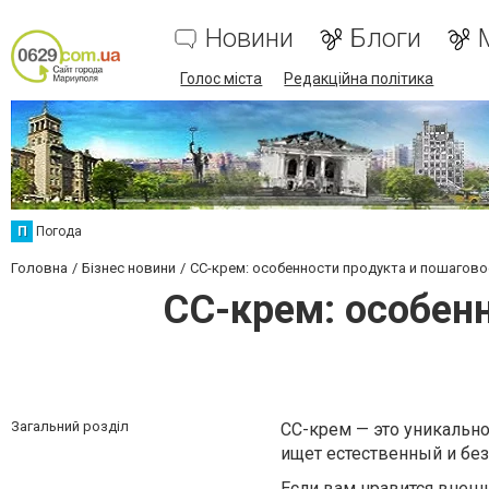
Новини
Блоги
Голос міста
Редакційна політика
П
Погода
Головна
Бізнес новини
СС-крем: особенности продукта и пошагов
СС-крем: особенн
Загальний розділ
СС-крем — это уникально
ищет естественный и без
Если вам нравится внешн