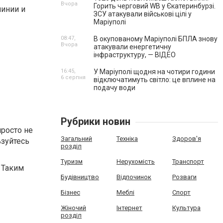
Вчора
Горить черговий WB у Єкатеринбурзі.
линии и
ЗСУ атакували військові цілі у
Маріуполі
08:47,
В окупованому Маріуполі БПЛА знову
Вчора
атакували енергетичну
інфраструктуру, — ВІДЕО
16:45,
У Маріуполі щодня на чотири години
6 серпня
відключатимуть світло: це вплине на
подачу води
Рубрики новин
росто не
Загальний
Техніка
Здоров'я
ьзуйтесь
розділ
Туризм
Нерухомість
Транспорт
 Таким
Будівництво
Відпочинок
Розваги
Бізнес
Меблі
Спорт
Жіночий
Інтернет
Культура
розділ