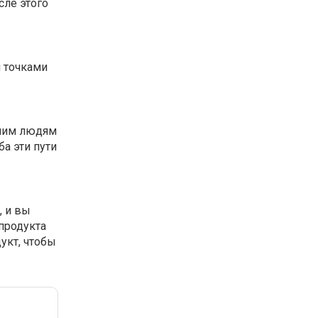
сле этого
и точками
дним людям
ба эти пути
, и вы
продукта
укт, чтобы