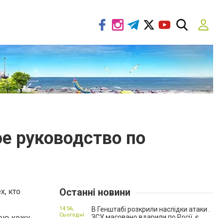
ое руководство по
Останні новини
х, кто
14:56,
В Генштабі розкрили наслідки атаки .
Сьогодні
ою кожу,
ЗСУ масовано вдарили по Росії, є