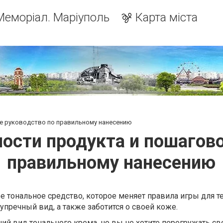
Меморіал. Маріуполь
Карта міста
ое руководство по правильному нанесению
ости продукта и пошагов
правильному нанесению
е тональное средство, которое меняет правила игры для те
упречный вид, а также заботится о своей коже.
ий вид тонального крема, но вы не хотите перегружать св