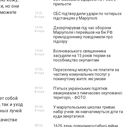
прильоти
и, но они
 можете
19:31,
СБС підтвердили удари по чотирьох
Вчора
підстанціях у Маріуполі
14:44,
Дезертирував під час оборони
Вчора
Маріуполя і перейшов на бік РФ:
прикордоннику повідомили про
підозру
13:00,
Волноваського священника
Вчора
засудили на 15 років тюрми за
пособництво окупантам
10:06,
Переселенці можуть не платити за
Вчора
частину комунальних послуг у
покинутому житлі: які умови
09:53,
П’ятьох українських підлітків
Вчора
евакуювали з тимчасово окупованої
території, - ФОТО
ет собой
 так и уход
09:35,
У маріупольських школах триває
ных лучей.
Вчора
набір учнів: як навчатимуться діти та
куди звертатися
качестве
08:55,
1626 день повномасштабної війни.