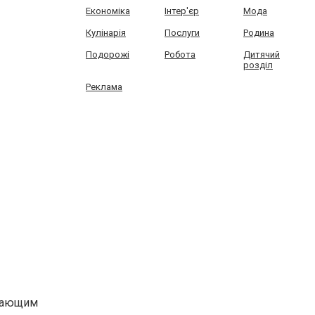
Економіка
Інтер'єр
Мода
Кулінарія
Послуги
Родина
Подорожі
Робота
Дитячий
розділ
Реклама
ищающим