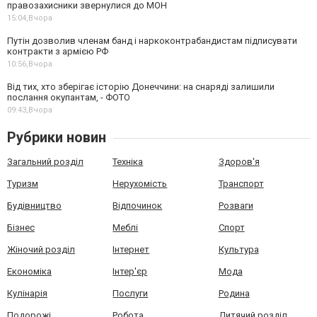
правозахисники звернулися до МОН
15:04,
Вчора
Путін дозволив членам банд і наркоконтрабандистам підписувати
контракти з армією РФ
10:56,
Вчора
Від тих, хто зберігає історію Донеччини: на снаряді залишили
послання окупантам, - ФОТО
09:43,
Вчора
Рубрики новин
Загальний розділ
Техніка
Здоров'я
Туризм
Нерухомість
Транспорт
Будівництво
Відпочинок
Розваги
Бізнес
Меблі
Спорт
Жіночий розділ
Інтернет
Культура
Економіка
Інтер'єр
Мода
Кулінарія
Послуги
Родина
Подорожі
Робота
Дитячий розділ