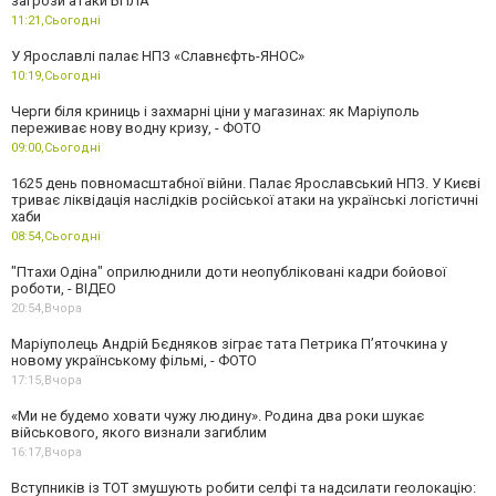
загрози атаки БПЛА
11:21,
Сьогодні
У Ярославлі палає НПЗ «Славнєфть-ЯНОС»
10:19,
Сьогодні
Черги біля криниць і захмарні ціни у магазинах: як Маріуполь
переживає нову водну кризу, - ФОТО
09:00,
Сьогодні
1625 день повномасштабної війни. Палає Ярославський НПЗ. У Києві
триває ліквідація наслідків російської атаки на українські логістичні
хаби
08:54,
Сьогодні
"Птахи Одіна" оприлюднили доти неопубліковані кадри бойової
роботи, - ВІДЕО
20:54,
Вчора
Маріуполець Андрій Бєдняков зіграє тата Петрика П’яточкина у
новому українському фільмі, - ФОТО
17:15,
Вчора
«Ми не будемо ховати чужу людину». Родина два роки шукає
військового, якого визнали загиблим
16:17,
Вчора
Вступників із ТОТ змушують робити селфі та надсилати геолокацію: