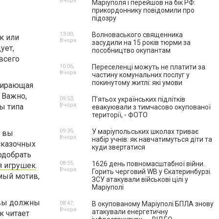
Вчора
Маріуполя і перейшов на бік РФ:
прикордоннику повідомили про
підозру
13:00,
Волноваського священника
к или
Вчора
засудили на 15 років тюрми за
ует,
пособництво окупантам
всего
10:06,
Переселенці можуть не платити за
Вчора
частину комунальних послуг у
покинутому житлі: які умови
обирающая
 Важно,
09:53,
П’ятьох українських підлітків
Вчора
ы типа
евакуювали з тимчасово окупованої
території, - ФОТО
09:35,
У маріупольських школах триває
у вы
Вчора
набір учнів: як навчатимуться діти та
сказочных
куди звертатися
одобрать
08:55,
1626 день повномасштабної війни.
я игрушек
.
Вчора
Горить черговий WB у Єкатеринбурзі.
мый мотив,
ЗСУ атакували військові цілі у
Маріуполі
 вы должны
08:47,
В окупованому Маріуполі БПЛА знову
Вчора
атакували енергетичну
к читает