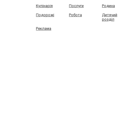
Кулінарія
Послуги
Родина
Подорожі
Робота
Дитячий
розділ
Реклама