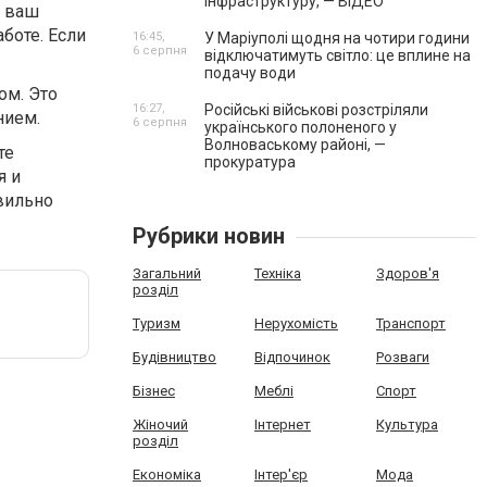
інфраструктуру, — ВІДЕО
и ваш
аботе. Если
16:45,
У Маріуполі щодня на чотири години
6 серпня
відключатимуть світло: це вплине на
подачу води
ом. Это
16:27,
Російські військові розстріляли
нием.
6 серпня
українського полоненого у
Волноваському районі, —
те
прокуратура
я и
вильно
Рубрики новин
Загальний
Техніка
Здоров'я
розділ
Туризм
Нерухомість
Транспорт
Будівництво
Відпочинок
Розваги
Бізнес
Меблі
Спорт
Жіночий
Інтернет
Культура
розділ
Економіка
Інтер'єр
Мода