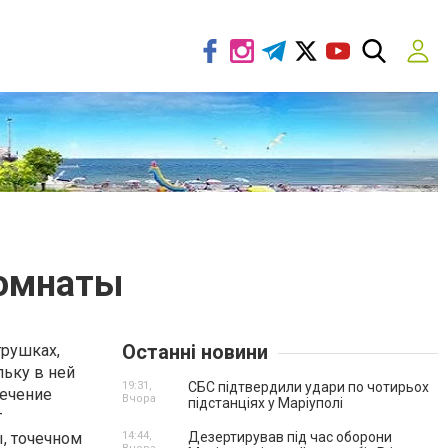
комнаты
Останні новини
грушках,
льку в ней
19:31,
СБС підтвердили удари по чотирьох
течение
Вчора
підстанціях у Маріуполі
т
, точечном
14:44,
Дезертирував під час оборони