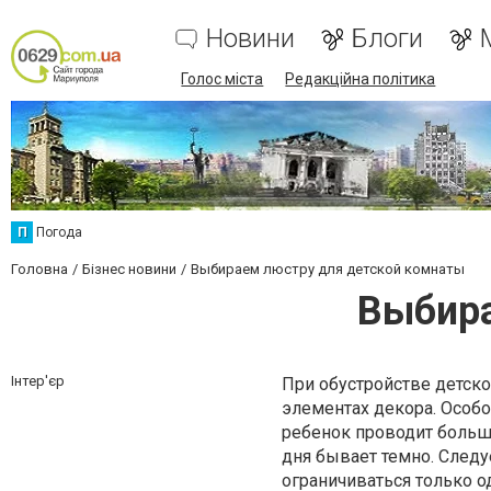
Новини
Блоги
Голос міста
Редакційна політика
П
Погода
Головна
Бізнес новини
Выбираем люстру для детской комнаты
Выбира
Інтер'єр
При обустройстве детск
элементах декора. Особо
ребенок проводит большу
дня бывает темно. Следу
ограничиваться только о