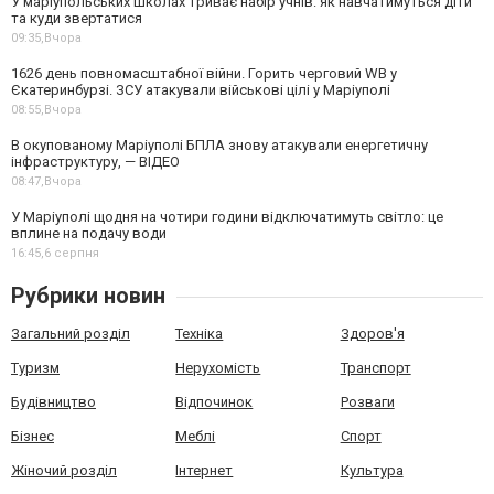
У маріупольських школах триває набір учнів: як навчатимуться діти
та куди звертатися
09:35,
Вчора
1626 день повномасштабної війни. Горить черговий WB у
Єкатеринбурзі. ЗСУ атакували військові цілі у Маріуполі
08:55,
Вчора
В окупованому Маріуполі БПЛА знову атакували енергетичну
інфраструктуру, — ВІДЕО
08:47,
Вчора
У Маріуполі щодня на чотири години відключатимуть світло: це
вплине на подачу води
16:45,
6 серпня
Рубрики новин
Загальний розділ
Техніка
Здоров'я
Туризм
Нерухомість
Транспорт
Будівництво
Відпочинок
Розваги
Бізнес
Меблі
Спорт
Жіночий розділ
Інтернет
Культура