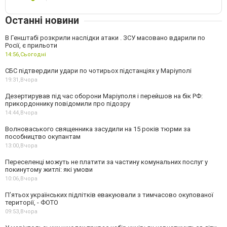
Останні новини
В Генштабі розкрили наслідки атаки . ЗСУ масовано вдарили по
Росії, є прильоти
14:56,
Сьогодні
СБС підтвердили удари по чотирьох підстанціях у Маріуполі
19:31,
Вчора
Дезертирував під час оборони Маріуполя і перейшов на бік РФ:
прикордоннику повідомили про підозру
14:44,
Вчора
Волноваського священника засудили на 15 років тюрми за
пособництво окупантам
13:00,
Вчора
Переселенці можуть не платити за частину комунальних послуг у
покинутому житлі: які умови
10:06,
Вчора
П’ятьох українських підлітків евакуювали з тимчасово окупованої
території, - ФОТО
09:53,
Вчора