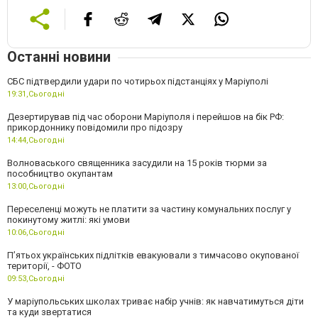
Останні новини
СБС підтвердили удари по чотирьох підстанціях у Маріуполі
19:31,
Сьогодні
Дезертирував під час оборони Маріуполя і перейшов на бік РФ:
прикордоннику повідомили про підозру
14:44,
Сьогодні
Волноваського священника засудили на 15 років тюрми за
пособництво окупантам
13:00,
Сьогодні
Переселенці можуть не платити за частину комунальних послуг у
покинутому житлі: які умови
10:06,
Сьогодні
П’ятьох українських підлітків евакуювали з тимчасово окупованої
території, - ФОТО
09:53,
Сьогодні
У маріупольських школах триває набір учнів: як навчатимуться діти
та куди звертатися