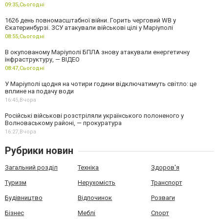
09:35,
Сьогодні
1626 день повномасштабної війни. Горить черговий WB у
Єкатеринбурзі. ЗСУ атакували військові цілі у Маріуполі
08:55,
Сьогодні
В окупованому Маріуполі БПЛА знову атакували енергетичну
інфраструктуру, — ВІДЕО
08:47,
Сьогодні
У Маріуполі щодня на чотири години відключатимуть світло: це
вплине на подачу води
16:45,
Вчора
Російські військові розстріляли українського полоненого у
Волноваському районі, — прокуратура
16:27,
Вчора
Рубрики новин
Загальний розділ
Техніка
Здоров'я
Туризм
Нерухомість
Транспорт
Будівництво
Відпочинок
Розваги
Бізнес
Меблі
Спорт