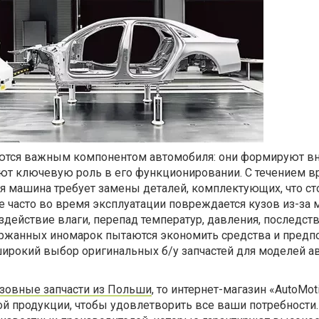
яются важным компонентом автомобиля: они формируют в
ают ключевую роль в его функционировании. С течением в
я машина требует замены деталей, комплектующих, что ст
е часто во время эксплуатации повреждается кузов из-за 
здействие влаги, перепад температур, давления, последст
ржанных иномарок пытаются экономить средства и предп
широкий выбор оригинальных б/у запчастей для моделей а
узовные запчасти из Польши
, то интернет-магазин «AutoMot
ой продукции, чтобы удовлетворить все ваши потребности.