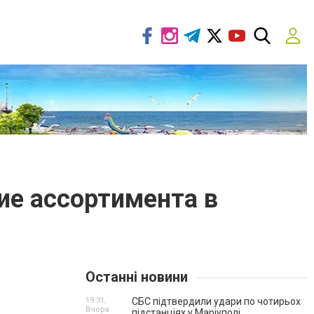
ие ассортимента в
Останні новини
19:31,
СБС підтвердили удари по чотирьох
Вчора
підстанціях у Маріуполі