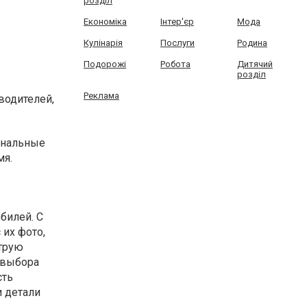
розділ
Економіка
Інтер'єр
Мода
Кулінарія
Послуги
Родина
Подорожі
Робота
Дитячий
розділ
Реклама
водителей,
инальные
мя.
билей. С
их фото,
струю
 выбора
сть
и детали