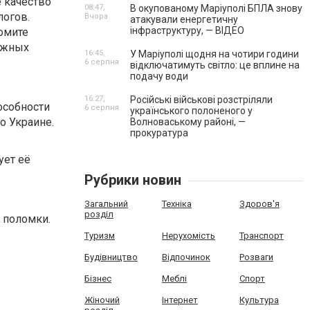
 качество
08:47,
В окупованому Маріуполі БПЛА знову
логов.
Вчора
атакували енергетичну
інфраструктуру, — ВІДЕО
номите
бежных
16:45,
У Маріуполі щодня на чотири години
6 серпня
відключатимуть світло: це вплине на
подачу води
16:27,
Російські військові розстріляли
особности
6 серпня
українського полоненого у
о Украине.
Волноваському районі, —
прокуратура
ует её
Рубрики новин
Загальний
Техніка
Здоров'я
розділ
 поломки.
Туризм
Нерухомість
Транспорт
Будівництво
Відпочинок
Розваги
Бізнес
Меблі
Спорт
Жіночий
Інтернет
Культура