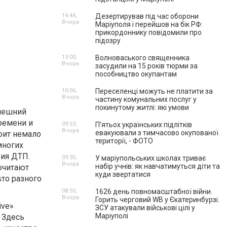
14:44,
Дезертирував під час оборони
Вчора
Маріуполя і перейшов на бік РФ:
прикордоннику повідомили про
підозру
13:00,
Волноваського священника
Вчора
засудили на 15 років тюрми за
пособництво окупантам
10:06,
Переселенці можуть не платити за
Вчора
частину комунальних послуг у
покинутому житлі: які умови
нешний
ремени и
09:53,
П’ятьох українських підлітків
Вчора
евакуювали з тимчасово окупованої
оит немало
території, - ФОТО
многих
вия ДТП.
09:35,
У маріупольських школах триває
Вчора
набір учнів: як навчатимуться діти та
очитают
куди звертатися
вто разного
08:55,
1626 день повномасштабної війни.
Вчора
Горить черговий WB у Єкатеринбурзі.
ive»
ЗСУ атакували військові цілі у
Маріуполі
 Здесь