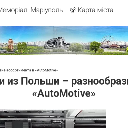
Меморіал. Маріуполь
Карта міста
ие ассортимента в «AutoMotive»
и из Польши – разнообраз
«AutoMotive»