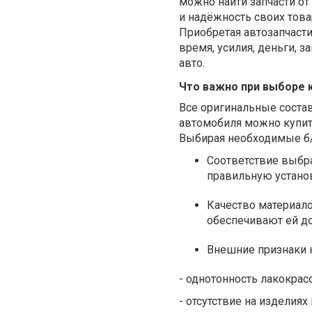
можно найти запчасти от
и надёжность своих тов
Приобретая автозапчасти
время, усилия, деньги, 
авто.
Что важно при выборе 
Все оригинальные соста
автомобиля можно купить
Выбирая необходимые б/у
Соответствие выбра
правильную установ
Качество материал
обеспечивают ей д
Внешние признаки к
- однотонность лакокрасо
- отсутствие на изделия