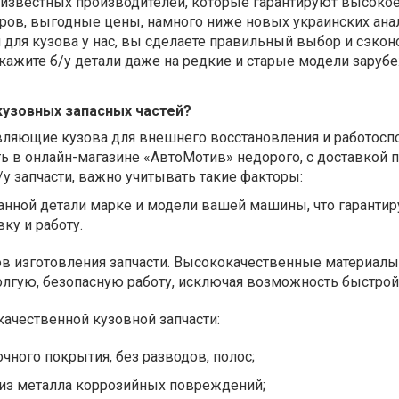
 известных производителей, которые гарантируют высокое
аров, выгодные цены, намного ниже новых украинских ана
 для кузова у нас, вы сделаете правильный выбор и сэко
закажите б/у детали даже на редкие и старые модели зару
кузовных запасных частей?
вляющие кузова для внешнего восстановления и работосп
 в онлайн-магазине «АвтоМотив» недорого, с доставкой п
 запчасти, важно учитывать такие факторы:
нной детали марке и модели вашей машины, что гарантир
ку и работу.
ов изготовления запчасти. Высококачественные материалы
олгую, безопасную работу, исключая возможность быстрой
ачественной кузовной запчасти:
чного покрытия, без разводов, полос;
х из металла коррозийных повреждений;