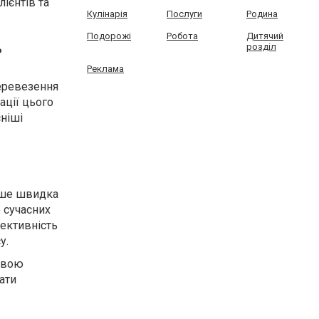
ієнтів та
Кулінарія
Послуги
Родина
Подорожі
Робота
Дитячий
ь
розділ
Реклама
перевезення
ації цього
сніші
лише швидка
 сучасних
фективність
у.
овою
ати