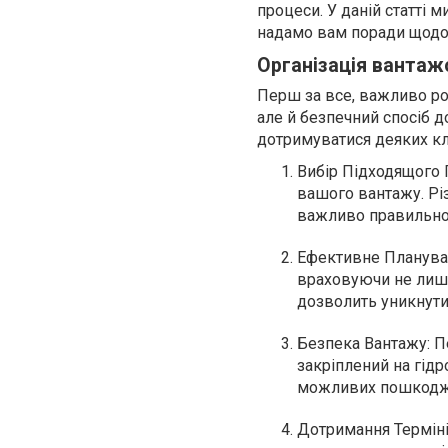
процеси. У даній статті
надамо вам поради щодо ї
Організація вантаж
Перш за все, важливо ро
але й безпечний спосіб 
дотримуватися деяких кл
Вибір Підходящого Г
вашого вантажу. Рі
важливо правильно 
Ефективне Планува
враховуючи не лише 
дозволить уникнути 
Безпека Вантажу: П
закріплений на гідр
можливих пошкодже
Дотримання Терміні