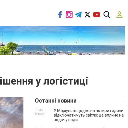
ішення у логістиці
Останні новини
16:45,
У Маріуполі щодня на чотири години
Вчора
відключатимуть світло: це вплине на
подачу води