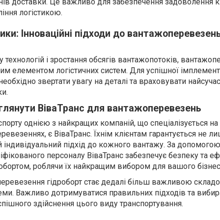
нів доставки. Це важливо для забезпечення задоволення кл
іння логістикою.
ики: Інноваційні підходи до вантажоперевезен
ку технологій і зростання обсягів вантажопотоків, вантажо
им елементом логістичних систем. Для успішної імплемент
еобхідно звертати увагу на деталі та враховувати найсуча
ки.
зглянути ВіваТранс для вантажоперевезень
нспорту однією з найкращих компаній, що спеціалізується на
ревезеннях, є ВіваТранс. Їхнім клієнтам гарантується не 
 й індивідуальний підхід до кожного вантажу. За допомогою
ліфікованого персоналу ВіваТранс забезпечує безпеку та е
бортом, роблячи їх найкращим вибором для вашого бізнес
еревезення гідроборт стає дедалі більш важливою склад
стеми. Важливо дотримуватися правильних підходів та вибир
спішного здійснення цього виду транспортування.