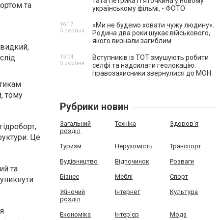
тата Петрика П’яточкина у новому
бортом та
українському фільмі, - ФОТО
16:17,
«Ми не будемо ховати чужу людину».
5 серпня
Родина два роки шукає військового,
якого визнали загиблим
швидкий,
слід
15:04,
Вступників із ТОТ змушують робити
5 серпня
селфі та надсилати геолокацію:
правозахисники звернулися до МОН
стикам
, тому
Рубрики новин
Загальний
Техніка
Здоров'я
ідроборт,
розділ
руктури. Це
Туризм
Нерухомість
Транспорт
Будівництво
Відпочинок
Розваги
ий та
Бізнес
Меблі
Спорт
 уникнути
Жіночий
Інтернет
Культура
розділ
я
Економіка
Інтер'єр
Мода