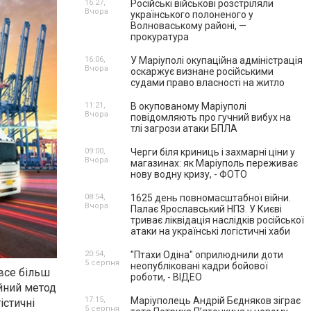
16:27,
Російські військові розстріляли
Вчора
українського полоненого у
Волноваському районі, —
прокуратура
16:06,
У Маріуполі окупаційна адміністрація
Вчора
оскаржує визнане російськими
судами право власності на житло
11:21,
В окупованому Маріуполі
Вчора
повідомляють про гучний вибух на
тлі загрози атаки БПЛА
09:00,
Черги біля криниць і захмарні ціни у
Вчора
магазинах: як Маріуполь переживає
нову водну кризу, - ФОТО
08:54,
1625 день повномасштабної війни.
Вчора
Палає Ярославський НПЗ. У Києві
триває ліквідація наслідків російської
атаки на українські логістичні хаби
20:54,
"Птахи Одіна" оприлюднили доти
5 серпня
неопубліковані кадри бойової
 все більш
роботи, - ВІДЕО
йний метод
17:15,
Маріуполець Андрій Бєдняков зіграє
істичні
5 серпня