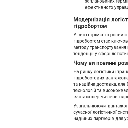
запланованих термі
ефективного управл
Модернізація логіст
гідробортом
У світі стрімкого розвит
гідробортом стає ключов
методу транспортування н
тенденції у сфері логісти
Чому ви повинні ро
На ринку логістики і тра
гідробортових вантажопе
та надійна доставка, але
технологій та висококва
вантажоперевезень гідро
Узагальнюючи, вантажоп
сучасної логістичної си
надійних партнерів для у