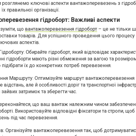
 ми розглянемо ключові аспекти вантажоперевезень з гідро
х правильної організації.
оперевезення гідроборт: Важливі аспекти
зуміти, що
вантажоперевезення гідроборт
– це не тільки 
доставки товарів. Для успішного проведення цього процесу 
ючових аспектів.
ідроборту: Обирайте гідроборт, який відповідає характери
зні гідроборти мають різні обмеження за вагою та розміром
підібрати їх до конкретних потреб перевезення.
ння Маршруту: Оптимізуйте маршрут вантажоперевезення г
відстань, але й особливості доріг та транспортної інфраст
зайвих затримок та зберегти час.
ереконайтеся, що ваш вантаж належним чином забезпечен
оборті. Використовуйте відповідні фіксатори та стропи, щоб
нь під час перевезення.
в: Організуйте вантажоперевезення так, щоб дотримуватис