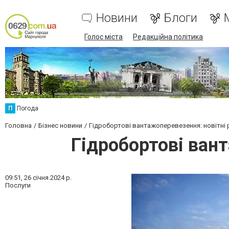
Новини
Блоги
Голос міста
Редакційна політика
П
Погода
Головна
Бізнес новини
Гідробортові вантажоперевезення: новітні р
Гідробортові вант
09:51,
26 січня 2024 р.
Послуги